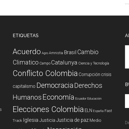
ETIQUETAS
A
Acuerdo
Cambio
Brasil
Amnistia
Agro
Climatico
Catalunya
Campo
Ciencia y Tecnología
Conflicto Colombia
Corrupción
crisis
Democracia
Derechos
B
capitalismo
Economía
Humanos
Ecuador
Educación
Elecciones Colombia
s
ELN
Fast
España
Iglesia
Justicia de paz
Justicia
Medio
Track
Di