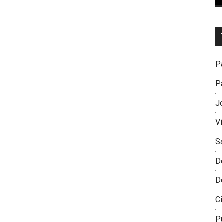
Dr
L
M
Pa
Pa
J
V
S
D
D
Ci
P