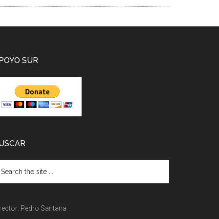
POYO SUR
USCAR
rector: Pedro Santana