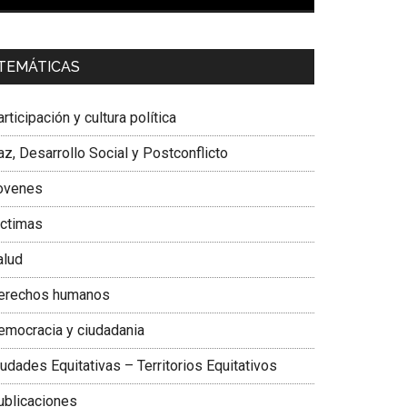
00:00
01:04
a. Carolina Corcho Mejía,
Presidenta Corporación
TEMÁTICAS
atinoamericana Sur, Vicepresidenta Federación
édica Colombiana
rticipación y cultura política
z, Desarrollo Social y Postconflicto
ovenes
ictimas
alud
erechos humanos
emocracia y ciudadania
udades Equitativas – Territorios Equitativos
ublicaciones