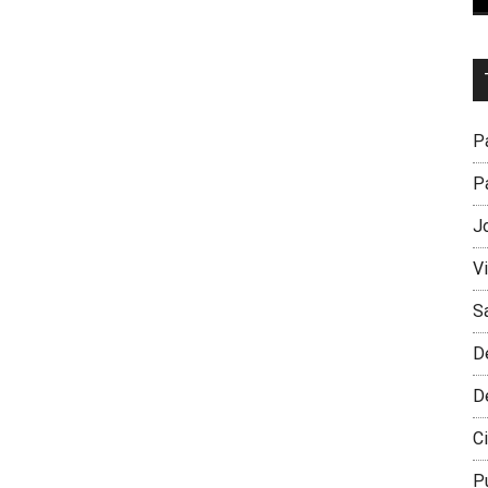
Dr
L
M
Pa
Pa
J
V
S
D
D
Ci
P