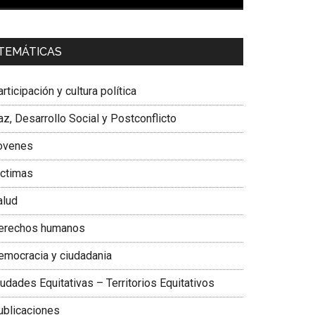
00:00
01:04
a. Carolina Corcho Mejía,
Presidenta Corporación
TEMÁTICAS
atinoamericana Sur, Vicepresidenta Federación
édica Colombiana
rticipación y cultura política
z, Desarrollo Social y Postconflicto
ovenes
ictimas
alud
erechos humanos
emocracia y ciudadania
udades Equitativas – Territorios Equitativos
ublicaciones