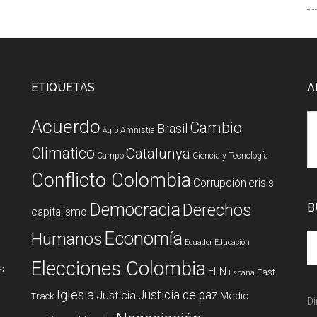
ETIQUETAS
A
Acuerdo
Cambio
Brasil
Amnistia
Agro
Climatico
Catalunya
Campo
Ciencia y Tecnología
Conflicto Colombia
Corrupción
crisis
Democracia
Derechos
B
capitalismo
Economía
Humanos
Ecuador
Educación
Elecciones Colombia
s
ELN
Fast
España
Iglesia
Justicia de paz
Justicia
Medio
Track
Di