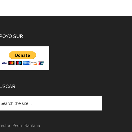
POYO SUR
USCAR
rector: Pedro Santana