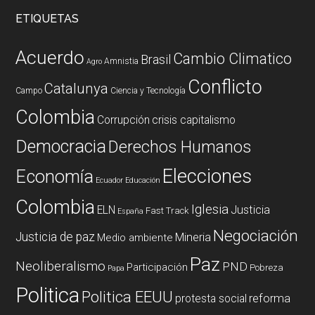
ETIQUETAS
Acuerdo
Cambio Climatico
Brasil
Amnistia
Agro
Conflicto
Catalunya
Campo
Ciencia y Tecnología
Colombia
Corrupción
crisis capitalismo
Democracia
Derechos Humanos
Elecciones
Economía
Ecuador
Educación
Colombia
Iglesia
ELN
Justicia
Fast Track
España
Negociación
Justicia de paz
Mineria
Medio ambiente
Paz
Neoliberalismo
PND
Participación
Pobreza
Papa
Politica
Politica EEUU
reforma
protesta social