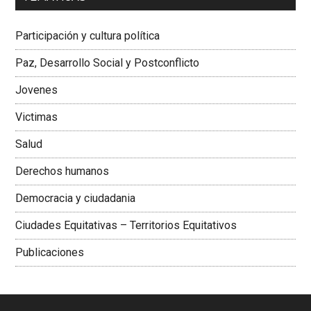
Dra. Carolina Corcho Mejía,
Presidenta Corporación
Latinoamericana Sur, Vicepresidenta Federación Médica
Participación y cultura política
Colombiana
Paz, Desarrollo Social y Postconflicto
Jovenes
Victimas
Salud
Derechos humanos
Democracia y ciudadania
Ciudades Equitativas – Territorios Equitativos
Publicaciones