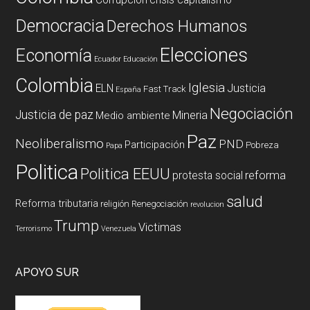
Democracia
Derechos Humanos
Elecciones
Economía
Ecuador
Educación
Colombia
Iglesia
ELN
Justicia
Fast Track
España
Negociación
Justicia de paz
Mineria
Medio ambiente
Paz
Neoliberalismo
PND
Participación
Pobreza
Papa
Politica
Politica EEUU
reforma
protesta social
salud
Reforma tributaria
religión
Renegociación
revolucion
Trump
Victimas
Terrorismo
Venezuela
APOYO SUR