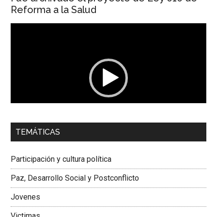
Reforma a la Salud
Reproductor
de
vídeo
00:00
01:04
TEMÁTICAS
Dra. Carolina Corcho Mejía,
Presidenta Corporación
Latinoamericana Sur, Vicepresidenta Federación Médica
Participación y cultura política
Colombiana
Paz, Desarrollo Social y Postconflicto
Jovenes
Victimas