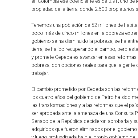
en Colombia ese coeficiente es de 0.91, uno de
propiedad de la tierra, donde 2.500 propietarios 
Tenemos una población de 52 millones de habitant
poco más de cinco millones en la pobreza extrem
gobierno se ha disminuido la pobreza, se ha ent
tierra, se ha ido recuperando el campo, pero est
y promete Cepeda es avanzar en esas reformas p
pobreza, con opciones reales para que la gente 
trabajar.
El cambio prometido por Cepeda son las reform
los cuatro años del gobierno de Petro ha sido m
las transformaciones y a las reformas que el pa
ser aprobada ante la amenaza de una Consulta Po
Senado de la República decidieron aprobarla y s
adquiridos que fueron eliminados por el gobierno
y luego profundizada bajo el propio gobierno de Ur