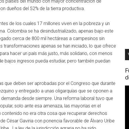
 los países del mundo con mayor concentración de
son dueños del 52% de la tierra productiva.
es de los cuales 17 millones viven en la pobreza y un
a. Colombia se ha desindustrializado, apenas bajo este
regado cerca de 800 mil hectáreas a campesinos sin
as transformaciones apenas se han iniciado, lo que ofrece
ara hacer un país más justo, más solidario, con menos
de bajos ingresos pueda estudiar, pero también puedan
F
d
as que deben ser aprobadas por el Congreso que durante
R
ezquino y entregado a unas oligarquías que se oponen a
d
ís demanda desde siempre. Una reforma laboral tuvo que
v
pular, solo ante esa amenaza, las mayorías en el
u contenido no era otra cosa que recuperar derechos
 de César Gaviria con ponencia favorable de Álvaro Uribe
ibe. La ley de la jurisdicción agraria no ha sido