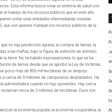
 veces. Esta reforma busca crear un sistema de salud con
ar el manejo de los recursos públicos que en este año
Dr
uieren soltar unas entidades intermediarias creadas
L
PS, que son quienes manejan los recursos públicos de la
M
Pa
Pa
ue no hay jurisdicción agraria, la compra de tierras, la
das a las mafias, bajo la figura de extinción de dominio,
J
 de la tierra. No ha habido expropiaciones, lo que se ha
V
titución de tierras desde que se aprobó la Ley de Victimas,
r un poco más de 800 mil hectáreas de un despojo
S
as a cerca de 9 millones de campesinos desplazados. Ha
D
 vía administrativa cuando no hay oponentes. Hay cerca
reclaman cerca de 3 millones de hectáreas. Esos son
D
Ci
alezcan la economía popular, la economía cooperativa, la
P