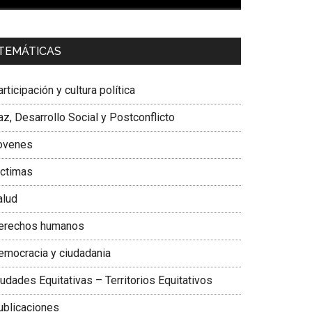
00:00
01:04
a. Carolina Corcho Mejía,
Presidenta Corporación
TEMÁTICAS
atinoamericana Sur, Vicepresidenta Federación
édica Colombiana
rticipación y cultura política
z, Desarrollo Social y Postconflicto
ovenes
ictimas
alud
erechos humanos
emocracia y ciudadania
udades Equitativas – Territorios Equitativos
ublicaciones