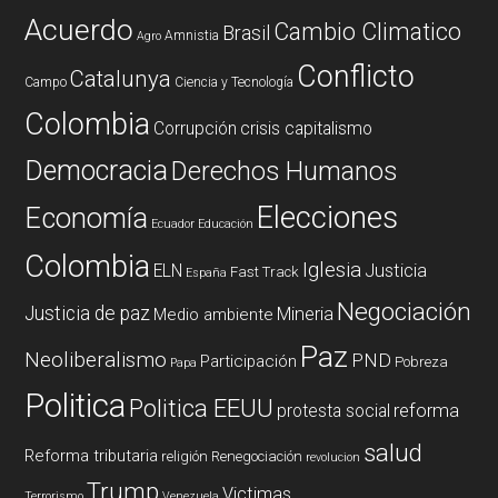
Acuerdo
Cambio Climatico
Brasil
Amnistia
Agro
Conflicto
Catalunya
Campo
Ciencia y Tecnología
Colombia
Corrupción
crisis capitalismo
Democracia
Derechos Humanos
Elecciones
Economía
Ecuador
Educación
Colombia
Iglesia
ELN
Justicia
Fast Track
España
Negociación
Justicia de paz
Mineria
Medio ambiente
Paz
Neoliberalismo
PND
Participación
Pobreza
Papa
Politica
Politica EEUU
reforma
protesta social
salud
Reforma tributaria
religión
Renegociación
revolucion
Trump
Victimas
Terrorismo
Venezuela