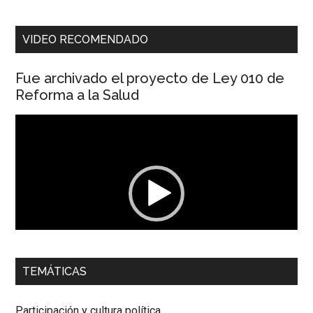
VIDEO RECOMENDADO
Fue archivado el proyecto de Ley 010 de
Reforma a la Salud
Reproductor
de
vídeo
00:00
01:04
TEMÁTICAS
Dra. Carolina Corcho Mejía,
Presidenta Corporación
Latinoamericana Sur, Vicepresidenta Federación Médica
Participación y cultura política