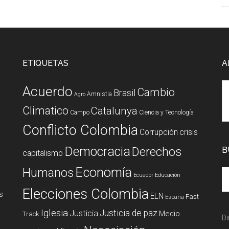
ETIQUETAS
A
Acuerdo
Cambio
Brasil
Amnistia
Agro
Climatico
Catalunya
Campo
Ciencia y Tecnología
Conflicto Colombia
Corrupción
crisis
Democracia
Derechos
B
capitalismo
Economía
Humanos
Ecuador
Educación
Elecciones Colombia
s
ELN
Fast
España
Iglesia
Justicia de paz
Justicia
Medio
Track
Di