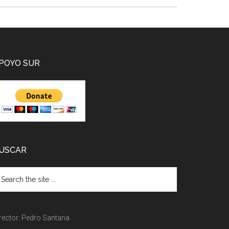
POYO SUR
USCAR
rector: Pedro Santana