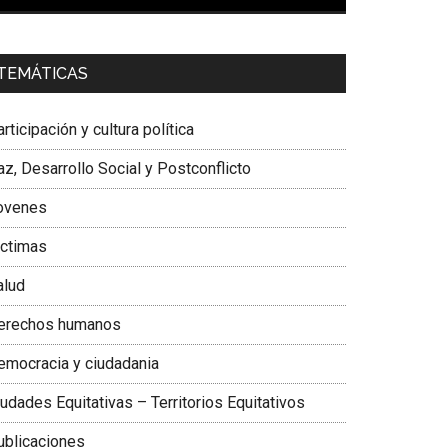
00:00
01:04
a. Carolina Corcho Mejía,
Presidenta Corporación
TEMÁTICAS
atinoamericana Sur, Vicepresidenta Federación
édica Colombiana
rticipación y cultura política
z, Desarrollo Social y Postconflicto
ovenes
ictimas
alud
erechos humanos
emocracia y ciudadania
udades Equitativas – Territorios Equitativos
ublicaciones