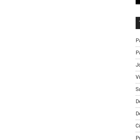
Dr
L
M
Pa
Pa
J
V
S
D
D
Ci
P