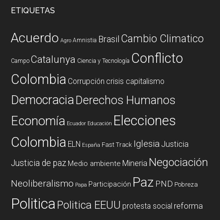
ETIQUETAS
Acuerdo
Cambio Climatico
Brasil
Amnistia
Agro
Conflicto
Catalunya
Campo
Ciencia y Tecnología
Colombia
Corrupción
crisis capitalismo
Democracia
Derechos Humanos
Elecciones
Economía
Ecuador
Educación
Colombia
Iglesia
ELN
Justicia
Fast Track
España
Negociación
Justicia de paz
Mineria
Medio ambiente
Paz
Neoliberalismo
PND
Participación
Pobreza
Papa
Politica
Politica EEUU
reforma
protesta social