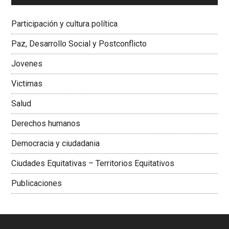
Dra. Carolina Corcho Mejía,
Presidenta Corporación
Latinoamericana Sur, Vicepresidenta Federación Médica
Participación y cultura política
Colombiana
Paz, Desarrollo Social y Postconflicto
Jovenes
Victimas
Salud
Derechos humanos
Democracia y ciudadania
Ciudades Equitativas – Territorios Equitativos
Publicaciones