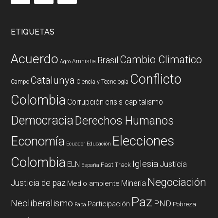
ETIQUETAS
Acuerdo
Cambio Climatico
Brasil
Amnistia
Agro
Conflicto
Catalunya
Campo
Ciencia y Tecnología
Colombia
Corrupción
crisis capitalismo
Democracia
Derechos Humanos
Elecciones
Economía
Ecuador
Educación
Colombia
Iglesia
ELN
Justicia
Fast Track
España
Negociación
Justicia de paz
Mineria
Medio ambiente
Paz
Neoliberalismo
PND
Participación
Pobreza
Papa