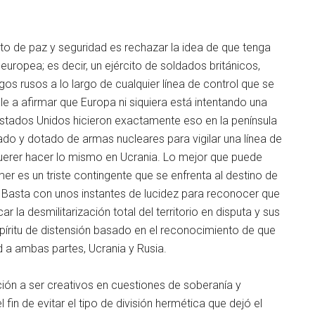
cto de paz y seguridad es rechazar la idea de que tenga
europea; es decir, un ejército de soldados británicos,
s rusos a lo largo de cualquier línea de control que se
vale a afirmar que Europa ni siquiera está intentando una
 Estados Unidos hicieron exactamente eso en la península
ado y dotado de armas nucleares para vigilar una línea de
uerer hacer lo mismo en Ucrania. Lo mejor que puede
mer es un triste contingente que se enfrenta al destino de
o. Basta con unos instantes de lucidez para reconocer que
 la desmilitarización total del territorio en disputa y sus
spíritu de distensión basado en el reconocimiento de que
 a ambas partes, Ucrania y Rusia.
sición a ser creativos en cuestiones de soberanía y
 fin de evitar el tipo de división hermética que dejó el