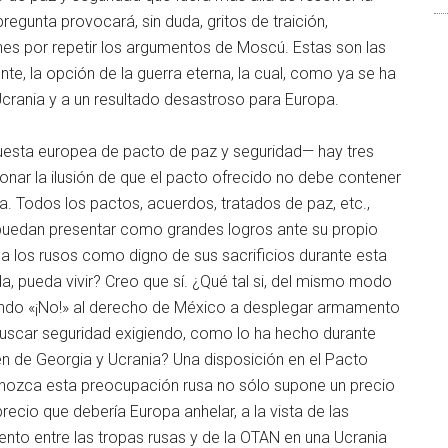
regunta provocará, sin duda, gritos de traición,
hes por repetir los argumentos de Moscú. Estas son las
te, la opción de la guerra eterna, la cual, como ya se ha
crania y a un resultado desastroso para Europa.
esta europea de pacto de paz y seguridad— hay tres
donar la ilusión de que el pacto ofrecido no debe contener
. Todos los pactos, acuerdos, tratados de paz, etc.,
puedan presentar como grandes logros ante su propio
a los rusos como digno de sus sacrificios durante esta
ida, pueda vivir? Creo que sí. ¿Qué tal si, del mismo modo
undo «¡No!» al derecho de México a desplegar armamento
 buscar seguridad exigiendo, como lo ha hecho durante
 de Georgia y Ucrania? Una disposición en el Pacto
nozca esta preocupación rusa no sólo supone un precio
recio que debería Europa anhelar, a la vista de las
ento entre las tropas rusas y de la OTAN en una Ucrania