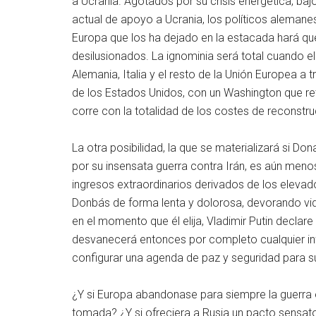
a Ucrania. Agotados por su crisis energética, baj
actual de apoyo a Ucrania, los políticos alemanes
Europa que los ha dejado en la estacada hará qu
desilusionados. La ignominia será total cuando el
Alemania, Italia y el resto de la Unión Europea a
de los Estados Unidos, con un Washington que ret
corre con la totalidad de los costes de reconstru
La otra posibilidad, la que se materializará si Do
por su insensata guerra contra Irán, es aún meno
ingresos extraordinarios derivados de los elevado
Donbás de forma lenta y dolorosa, devorando vi
en el momento que él elija, Vladimir Putin declare l
desvanecerá entonces por completo cualquier inf
configurar una agenda de paz y seguridad para s
¿Y si Europa abandonase para siempre la guerra
tomada? ¿Y si ofreciera a Rusia un pacto sensato