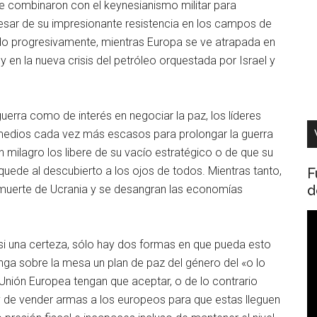
 se combinaron con el keynesianismo militar para
a pesar de su impresionante resistencia en los campos de
ndo progresivamente, mientras Europa se ve atrapada en
 en la nueva crisis del petróleo orquestada por Israel y
guerra como de interés en negociar la paz, los líderes
edios cada vez más escasos para prolongar la guerra
milagro los libere de su vacío estratégico o de que su
ede al descubierto a los ojos de todos. Mientras tanto,
F
d
uerte de Ucrania y se desangran las economías
R
d
si una certeza, sólo hay dos formas en que pueda esto
v
nga sobre la mesa un plan de paz del género del «o lo
 Unión Europea tengan que aceptar, o de lo contrario
y de vender armas a los europeos para que estas lleguen