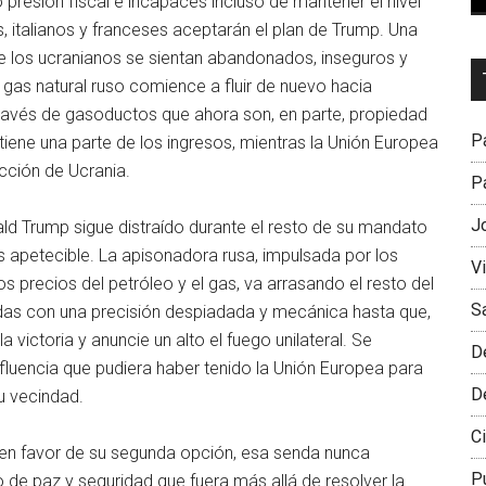
o presión fiscal e incapaces incluso de mantener el nivel
, italianos y franceses aceptarán el plan de Trump. Una
e los ucranianos se sientan abandonados, inseguros y
Dr
 gas natural ruso comience a fluir de nuevo hacia
L
 través de gasoductos que ahora son, en parte, propiedad
M
Pa
iene una parte de los ingresos, mientras la Unión Europea
cción de Ucrania.
Pa
J
nald Trump sigue distraído durante el resto de su mandato
s apetecible. La apisonadora rusa, impulsada por los
V
s precios del petróleo y el gas, va arrasando el resto del
S
das con una precisión despiadada y mecánica hasta que,
a victoria y anuncie un alto el fuego unilateral. Se
D
luencia que pudiera haber tenido la Unión Europea para
D
u vecindad.
Ci
 en favor de su segunda opción, esa senda nunca
P
 de paz y seguridad que fuera más allá de resolver la