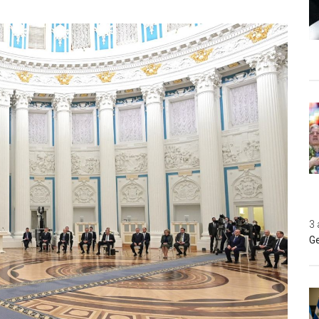
3 
Ge