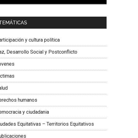
00:00
01:04
a. Carolina Corcho Mejía,
Presidenta Corporación
TEMÁTICAS
atinoamericana Sur, Vicepresidenta Federación
édica Colombiana
rticipación y cultura política
z, Desarrollo Social y Postconflicto
ovenes
ictimas
alud
erechos humanos
emocracia y ciudadania
udades Equitativas – Territorios Equitativos
ublicaciones