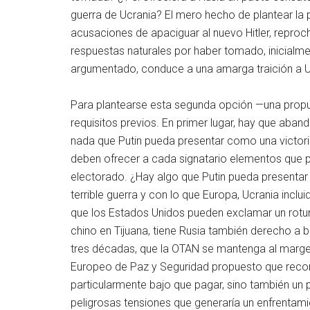
guerra de Ucrania? El mero hecho de plantear la p
acusaciones de apaciguar al nuevo Hitler, reproc
respuestas naturales por haber tomado, inicialmen
argumentado, conduce a una amarga traición a U
Para plantearse esta segunda opción —una propu
requisitos previos. En primer lugar, hay que aban
nada que Putin pueda presentar como una victoria
deben ofrecer a cada signatario elementos que 
electorado. ¿Hay algo que Putin pueda presentar 
terrible guerra y con lo que Europa, Ucrania inclu
que los Estados Unidos pueden exclamar un rot
chino en Tijuana, tiene Rusia también derecho a
tres décadas, que la OTAN se mantenga al margen
Europeo de Paz y Seguridad propuesto que reco
particularmente bajo que pagar, sino también un p
peligrosas tensiones que generaría un enfrentami