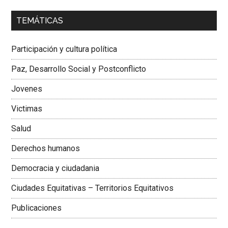
00:00
01:04
TEMÁTICAS
Dra. Carolina Corcho Mejía,
Presidenta Corporación
Latinoamericana Sur, Vicepresidenta Federación Médica
Participación y cultura política
Colombiana
Paz, Desarrollo Social y Postconflicto
Jovenes
Victimas
Salud
Derechos humanos
Democracia y ciudadania
Ciudades Equitativas – Territorios Equitativos
Publicaciones