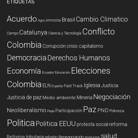
ETIQUETAS
Acuerdo
Cambio Climatico
Brasil
Amnistia
Agro
Conflicto
Catalunya
Campo
Ciencia y Tecnología
Colombia
Corrupción
crisis capitalismo
Democracia
Derechos Humanos
Elecciones
Economía
Ecuador
Educación
Colombia
Iglesia
ELN
Justicia
Fast Track
España
Negociación
Justicia de paz
Mineria
Medio ambiente
Paz
Neoliberalismo
PND
Participación
Pobreza
Papa
Politica
Politica EEUU
reforma
protesta social
salud
Reforma tributaria
religión
Renegociación
revolucion