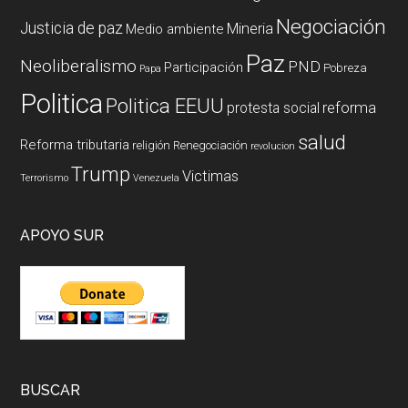
Negociación
Justicia de paz
Mineria
Medio ambiente
Paz
Neoliberalismo
PND
Participación
Pobreza
Papa
Politica
Politica EEUU
reforma
protesta social
salud
Reforma tributaria
religión
Renegociación
revolucion
Trump
Victimas
Terrorismo
Venezuela
APOYO SUR
BUSCAR