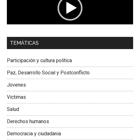
00:00
01:04
TEMÁTICAS
Dra. Carolina Corcho Mejía,
Presidenta Corporación
Latinoamericana Sur, Vicepresidenta Federación Médica
Participación y cultura política
Colombiana
Paz, Desarrollo Social y Postconflicto
Jovenes
Victimas
Salud
Derechos humanos
Democracia y ciudadania