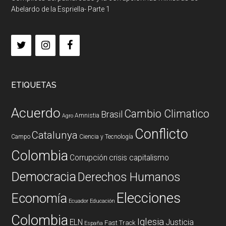
Abelardo de la Espriella- Parte 1
ETIQUETAS
Acuerdo
Cambio Climatico
Brasil
Amnistia
Agro
Conflicto
Catalunya
Campo
Ciencia y Tecnología
Colombia
Corrupción
crisis capitalismo
Democracia
Derechos Humanos
Elecciones
Economía
Ecuador
Educación
Colombia
Iglesia
ELN
Justicia
Fast Track
España