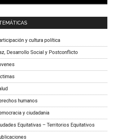
00:00
01:04
a. Carolina Corcho Mejía,
Presidenta Corporación
TEMÁTICAS
atinoamericana Sur, Vicepresidenta Federación
édica Colombiana
rticipación y cultura política
z, Desarrollo Social y Postconflicto
ovenes
ictimas
alud
erechos humanos
emocracia y ciudadania
udades Equitativas – Territorios Equitativos
ublicaciones