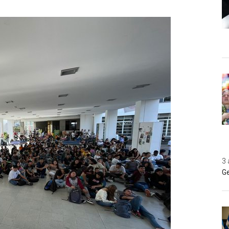
3 
Ge