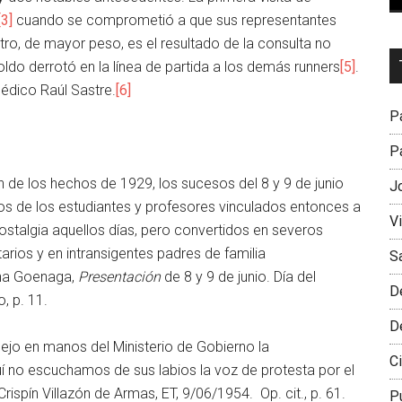
[3]
cuando se comprometió a que sus representantes
 otro, de mayor peso, es el resultado de la consulta no
Dr
ldo derrotó en la línea de partida a los demás runners
[5]
.
L
édico Raúl Sastre.
[6]
M
Pa
Pa
 de los hechos de 1929, los sucesos del 8 y 9 de junio
J
s de los estudiantes y profesores vinculados entonces a
V
ostalgia aquellos días, pero convertidos en severos
arios y en intransigentes padres de familia
S
rina Goenaga,
Presentación
de 8 y 9 de junio. Día del
D
, p. 11.
D
jo en manos del Ministerio de Gobierno la
Ci
uí no escuchamos de sus labios la voz de protesta por el
spín Villazón de Armas, ET, 9/06/1954. Op. cit., p. 61.
P