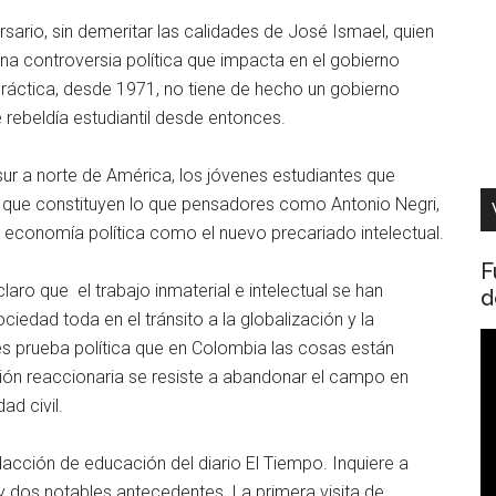
sario, sin demeritar las calidades de José Ismael, quien
una controversia política que impacta en el gobierno
a práctica, desde 1971, no tiene de hecho un gobierno
 rebeldía estudiantil desde entonces.
ur a norte de América, los jóvenes estudiantes que
, que constituyen lo que pensadores como Antonio Negri,
e economía política como el nuevo precariado intelectual.
F
laro que el trabajo inmaterial e intelectual se han
d
iedad toda en el tránsito a la globalización y la
R
 prueba política que en Colombia las cosas están
d
ción reaccionaria se resiste a abandonar el campo en
v
ad civil.
acción de educación del diario El Tiempo. Inquiere a
y dos notables antecedentes. La primera visita de