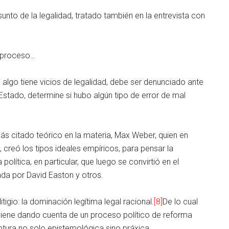
asunto de la legalidad, tratado también en la entrevista con
l proceso…
i algo tiene vicios de legalidad, debe ser denunciado ante
stado, determine si hubo algún tipo de error de mal
más citado teórico en la materia, Max Weber, quien en
 creó los tipos ideales empíricos, para pensar la
olítica, en particular, que luego se convirtió en el
ada por David Easton y otros.
itigio: la dominación legítima legal racional.
[8]
De lo cual
viene dando cuenta de un proceso político de reforma
ptura no solo epistemológica sino práxica.