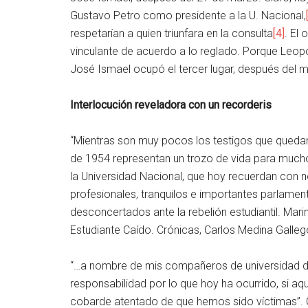
Gustavo Petro como presidente a la U. Nacional,
respetarían a quien triunfara en la consulta
[4]
. El
vinculante de acuerdo a lo reglado. Porque Leopo
José Ismael ocupó el tercer lugar, después del m
Interlocución reveladora con un recorderis
“Mientras son muy pocos los testigos que quedan
de 1954 representan un trozo de vida para mucho
la Universidad Nacional, que hoy recuerdan con n
profesionales, tranquilos e importantes parlament
desconcertados ante la rebelión estudiantil. Ma
Estudiante Caído. Crónicas, Carlos Medina Gallego
“…a nombre de mis compañeros de universidad de
responsabilidad por lo que hoy ha ocurrido, si aq
cobarde atentado de que hemos sido víctimas”. Cri