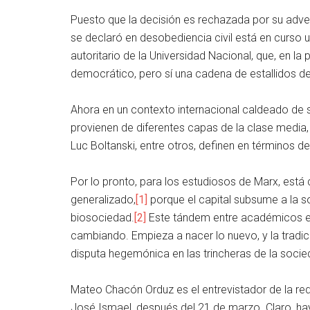
Puesto que la decisión es rechazada por su adver
se declaró en desobediencia civil está en curso 
autoritario de la Universidad Nacional, que, en l
democrático, pero sí una cadena de estallidos de
Ahora en un contexto internacional caldeado de s
provienen de diferentes capas de la clase media
Luc Boltanski, entre otros, definen en términos d
Por lo pronto, para los estudiosos de Marx, está c
generalizado,
[1]
porque el capital subsume a la soc
biosociedad.
[2]
Este tándem entre académicos es
cambiando. Empieza a nacer lo nuevo, y la tradi
disputa hegemónica en las trincheras de la socied
Mateo Chacón Orduz es el entrevistador de la red
José Ismael, después del 21 de marzo. Claro, ha