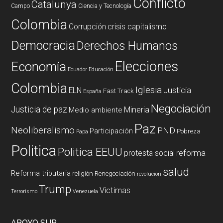
Conflicto
Catalunya
Campo
Ciencia y Tecnología
Colombia
Corrupción
crisis capitalismo
Democracia
Derechos Humanos
Elecciones
Economía
Ecuador
Educación
Colombia
Iglesia
ELN
Justicia
Fast Track
España
Negociación
Justicia de paz
Mineria
Medio ambiente
Paz
Neoliberalismo
PND
Participación
Pobreza
Papa
Politica
Politica EEUU
reforma
protesta social
salud
Reforma tributaria
religión
Renegociación
revolucion
Trump
Victimas
Terrorismo
Venezuela
APOYO SUR