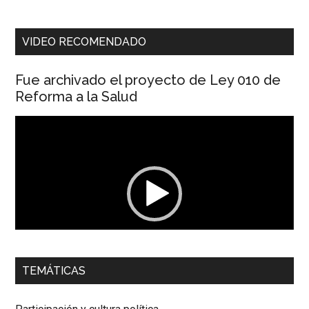
VIDEO RECOMENDADO
Fue archivado el proyecto de Ley 010 de
Reforma a la Salud
Reproductor
de
vídeo
00:00
01:04
TEMÁTICAS
Dra. Carolina Corcho Mejía,
Presidenta Corporación
Latinoamericana Sur, Vicepresidenta Federación Médica