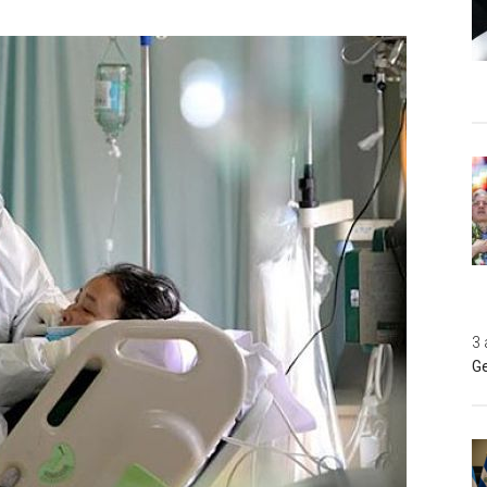
3 
Ge