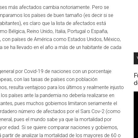
países más afectados cambia notoriamente. Pero se
comparamos los países de buen tamaño (es decir si se
itantes), es claro que la lista de afectados está
 Bélgica, Reino Unido, Italia, Portugal o España,
 con países de América como Estados Unidos, México,
ia se ha llevado en el año a más de un habitante de cada
general por Covid-19 de naciones con un porcentaje
F
opeas, con las tasas de países con población
d
s, resulta ventajoso para los últimos y realmente injusto
R
 los países ante la pandemia no debería realizarse en
d
itantes, pues muchos gobiernos limitaron seriamente el
v
erdadero número de afectados por el Sars Cov-2 (como
neral, pues el mundo sabe ya que la mortalidad por
yor edad. Si se quiere comparar naciones y gobiernos,
artir de analizar la mortalidad de los mayores de 60 o