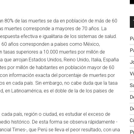
Dr
un 80% de las muertes se da en población de más de 60
L
 las muertes corresponde a mayores de 70 años. La
M
respuesta efectiva e igualitaria de los sistemas de salud.
Pa
e 60 años corresponden a países como México,
Pa
n tasas superiores a 10.000 muertes por millón de
a que arrojan Estados Unidos, Reino Unido, Italia, España
J
tes por millón de habitantes en población mayor de 60
V
 con información exacta del porcentaje de muertes por
s en cada país. Sin embargo, no cabe duda que la tasa
S
, en Latinoamérica, es el doble de la de los países de
D
D
cada país, región o ciudad, es estudiar el exceso de
Ci
edio histórico. De esta forma se observa rápidamente -
ncial Times-, que Perú se lleva el peor resultado, con una
P