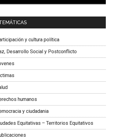
00:00
01:04
a. Carolina Corcho Mejía,
Presidenta Corporación
TEMÁTICAS
atinoamericana Sur, Vicepresidenta Federación
édica Colombiana
rticipación y cultura política
z, Desarrollo Social y Postconflicto
ovenes
ictimas
alud
erechos humanos
emocracia y ciudadania
udades Equitativas – Territorios Equitativos
ublicaciones