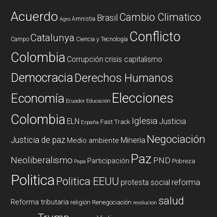
Acuerdo
Cambio Climatico
Brasil
Amnistia
Agro
Conflicto
Catalunya
Campo
Ciencia y Tecnología
Colombia
Corrupción
crisis capitalismo
Democracia
Derechos Humanos
Elecciones
Economía
Ecuador
Educación
Colombia
Iglesia
ELN
Justicia
Fast Track
España
Negociación
Justicia de paz
Mineria
Medio ambiente
Paz
Neoliberalismo
PND
Participación
Pobreza
Papa
Politica
Politica EEUU
reforma
protesta social
salud
Reforma tributaria
religión
Renegociación
revolucion