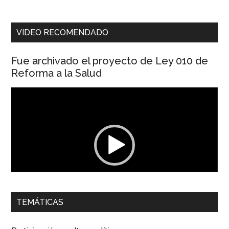
VIDEO RECOMENDADO
Fue archivado el proyecto de Ley 010 de
Reforma a la Salud
Reproductor
de
vídeo
00:00
01:04
TEMÁTICAS
Dra. Carolina Corcho Mejía,
Presidenta Corporación
Latinoamericana Sur, Vicepresidenta Federación Médica