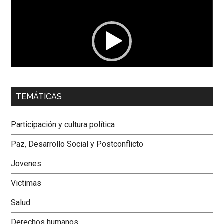
de
vídeo
00:00
01:04
TEMÁTICAS
Dra. Carolina Corcho Mejía,
Presidenta Corporación
Latinoamericana Sur, Vicepresidenta Federación Médica
Participación y cultura política
Colombiana
Paz, Desarrollo Social y Postconflicto
Jovenes
Victimas
Salud
Derechos humanos