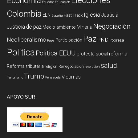
Elecciones
Economía
Ecuador
Educación
Colombia
Iglesia
ELN
Justicia
Fast Track
España
Negociación
Justicia de paz
Mineria
Medio ambiente
Paz
Neoliberalismo
PND
Participación
Pobreza
Papa
Politica
Politica EEUU
reforma
protesta social
salud
Reforma tributaria
religión
Renegociación
revolucion
Trump
Victimas
Terrorismo
Venezuela
APOYO SUR