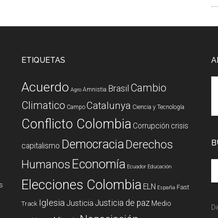
ETIQUETAS
A
Acuerdo
Cambio
Brasil
Amnistia
Agro
Climatico
Catalunya
Campo
Ciencia y Tecnología
Conflicto Colombia
Corrupción
crisis
Democracia
Derechos
B
capitalismo
Economía
Humanos
Ecuador
Educación
Elecciones Colombia
s
ELN
Fast
España
Iglesia
Justicia de paz
Justicia
Medio
Track
Di