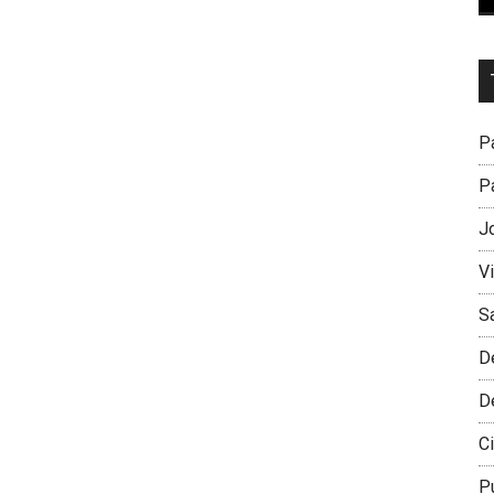
Dr
L
M
Pa
Pa
J
V
S
D
D
Ci
P