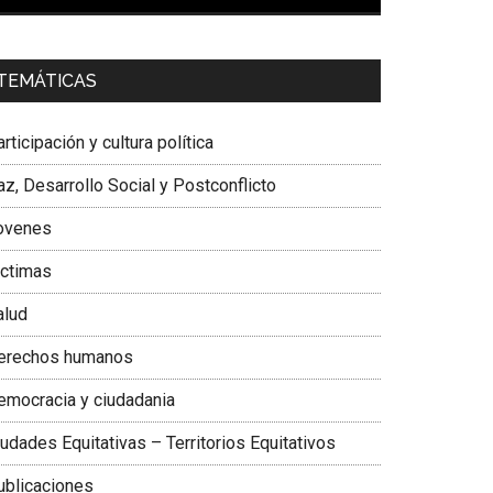
00:00
01:04
a. Carolina Corcho Mejía,
Presidenta Corporación
TEMÁTICAS
atinoamericana Sur, Vicepresidenta Federación
édica Colombiana
rticipación y cultura política
z, Desarrollo Social y Postconflicto
ovenes
ictimas
alud
erechos humanos
emocracia y ciudadania
udades Equitativas – Territorios Equitativos
ublicaciones