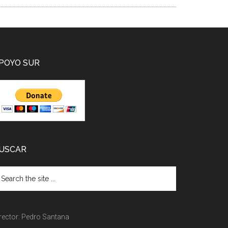
POYO SUR
USCAR
rector: Pedro Santana