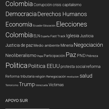
Colombia
Corrupción
crisis capitalismo
Democracia
Derechos Humanos
Elecciones
Economía
Ecuador
Educación
Colombia
Iglesia
ELN
Justicia
Fast Track
España
Negociación
Justicia de paz
Mineria
Medio ambiente
Paz
Neoliberalismo
PND
Participación
Pobreza
Papa
Politica
Politica EEUU
reforma
protesta social
salud
Reforma tributaria
religión
Renegociación
revolucion
Trump
Victimas
Terrorismo
Venezuela
APOYO SUR