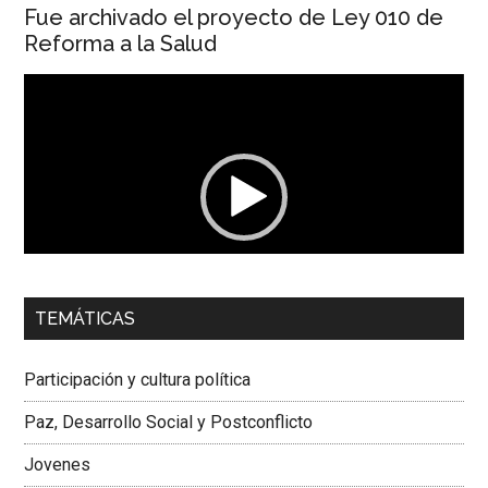
Fue archivado el proyecto de Ley 010 de
Reforma a la Salud
Reproductor
de
vídeo
00:00
01:04
TEMÁTICAS
Dra. Carolina Corcho Mejía,
Presidenta Corporación
Latinoamericana Sur, Vicepresidenta Federación Médica
Participación y cultura política
Colombiana
Paz, Desarrollo Social y Postconflicto
Jovenes