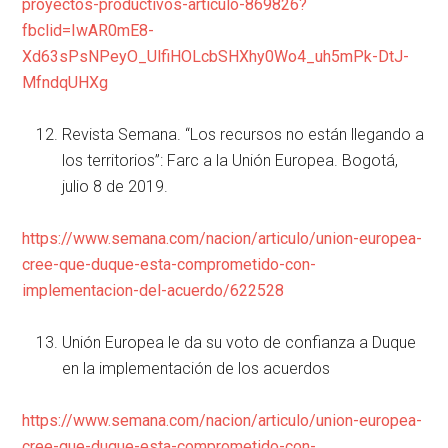
proyectos-productivos-articulo-869826?
fbclid=IwAR0mE8-
Xd63sPsNPeyO_UlfiHOLcbSHXhy0Wo4_uh5mPk-DtJ-
MfndqUHXg
Revista Semana. “Los recursos no están llegando a
los territorios”: Farc a la Unión Europea. Bogotá,
julio 8 de 2019.
https://www.semana.com/nacion/articulo/union-europea-
cree-que-duque-esta-comprometido-con-
implementacion-del-acuerdo/622528
Unión Europea le da su voto de confianza a Duque
en la implementación de los acuerdos
https://www.semana.com/nacion/articulo/union-europea-
cree-que-duque-esta-comprometido-con-