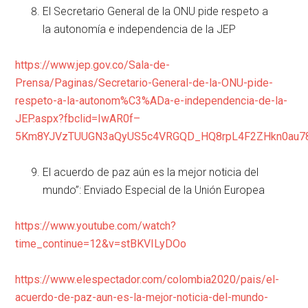
El Secretario General de la ONU pide respeto a
la autonomía e independencia de la JEP
https://www.jep.gov.co/Sala-de-
Prensa/Paginas/Secretario-General-de-la-ONU-pide-
respeto-a-la-autonom%C3%ADa-e-independencia-de-la-
JEP.aspx?fbclid=IwAR0f–
5Km8YJVzTUUGN3aQyUS5c4VRGQD_HQ8rpL4F2ZHkn0au78
El acuerdo de paz aún es la mejor noticia del
mundo”: Enviado Especial de la Unión Europea
https://www.youtube.com/watch?
time_continue=12&v=stBKVILyDOo
https://www.elespectador.com/colombia2020/pais/el-
acuerdo-de-paz-aun-es-la-mejor-noticia-del-mundo-