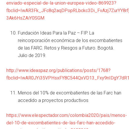
enviado-especial-de-la-union-europea-video-869923?
fbclid=IwAR3Fk_JFc8q2aqDPopRLbckc3Di_FvAzj7ZurYY8rf
3Ak6HsZAiY0SGM
Fundación Ideas Para la Paz – FIP. La
reincorporación económica de los excombatientes
de las FARC. Retos y Riesgos a Futuro. Bogotá.
Julio de 2019.
http://www.ideaspaz.org/publications/posts/1768?
fbclid=IwAR0JYi35VPHsxFY8C544QxVD13_Fxy9nIDgY7dR1
Menos del 10% de excombatientes de las Farc han
accedido a proyectos productivos
https://www.elespectador.com/colombia2020/pais/menos-
del-10-de-excombatientes-de-las-farc-han-accedido-