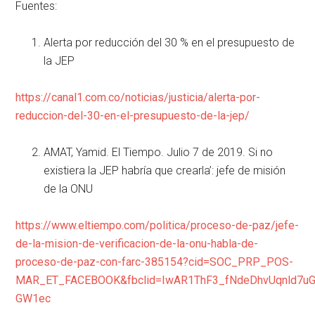
Fuentes:
Alerta por reducción del 30 % en el presupuesto de
la JEP
https://canal1.com.co/noticias/justicia/alerta-por-
reduccion-del-30-en-el-presupuesto-de-la-jep/
AMAT, Yamid. El Tiempo. Julio 7 de 2019. Si no
existiera la JEP habría que crearla’: jefe de misión
de la ONU
https://www.eltiempo.com/politica/proceso-de-paz/jefe-
de-la-mision-de-verificacion-de-la-onu-habla-de-
proceso-de-paz-con-farc-385154?cid=SOC_PRP_POS-
MAR_ET_FACEBOOK&fbclid=IwAR1ThF3_fNdeDhvUqnld7uGv
GW1ec