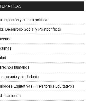
a. Carolina Corcho Mejía,
Presidenta Corporación
TEMÁTICAS
atinoamericana Sur, Vicepresidenta Federación
édica Colombiana
rticipación y cultura política
z, Desarrollo Social y Postconflicto
ovenes
ictimas
alud
erechos humanos
emocracia y ciudadania
udades Equitativas – Territorios Equitativos
ublicaciones