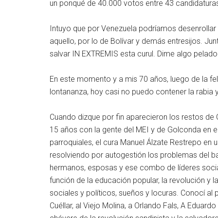
un ponqué de 40.000 votos entre 43 candidatura
Intuyo que por Venezuela podríamos desenrollar 
aquello, por lo de Bolívar y demás entresijos. Ju
salvar IN EXTREMIS esta curul. Dime algo pelado
En este momento y a mis 70 años, luego de la felic
lontananza, hoy casi no puedo contener la rabia y
Cuando dizque por fin aparecieron los restos d
15 años con la gente del MEI y de Golconda en el
parroquiales, el cura Manuel Álzate Restrepo en 
resolviendo por autogestión los problemas del ba
hermanos, esposas y ese combo de líderes social
función de la educación popular, la revolución y 
sociales y políticos, sueños y locuras. Conocí al 
Cuéllar, al Viejo Molina, a Orlando Fals, A Eduar