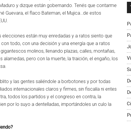
Dr
 a Maduro y dizque están gobernando. Tenés que contarme
L
ché Guevara, el flaco Bateman, el Mujica…de estos
M
EUU.
Pa
Pa
as elecciones están muy enredadas y a ratos siento que
con todo, con una decisión y una energía que a ratos
J
 gigantescos molinos, llenando plazas, calles, montañas,
V
es alamedas, pero con la muerte, la traición, el engaño, los
asa.
S
D
blito y las gentes saliéndole a borbotones y por todas
aliados internacionales claros y firmes, sin fiscalía ni entes
D
ra, todos los partidos y el congreso en contra, la
Ci
en por lo suyo a dentelladas, importándoles un culo la
P
iendo?