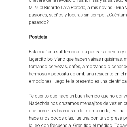
chévere de la revolución sandinista y la salvadore
M19, al Ricardo Lara Parada, a mis novias Elvira
pasiones, sueños y locuras sin tiempo. ¿Cuéntam
pasando?
Postdata
Esta mañana salí temprano a pasear al perrito y
lugarcito boliviano que hacen vainas riquísimas, 
tomando cervezas, cafés, almorzando o cenando,
hermosa y pecosita colombiana residente en el n
emociones, luego te la presento es una científica
Te cuento que hace un buen tiempo que no conver
Nadezhda nos cruzamos mensajitos de vez en cuan
que con ella vibramos en la misma onda, es una
hace unos pocos días, fue una bonita sorpresa 
lo leo con frecuencia. Gran tipo el médico. Toda