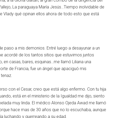
ña, a la Gloria Gaitán, al gran combo de la dirigencia del
 Vallejo, La paraguaya María Jesús…Tiempo inolvidable de
e Vlady qué opinan ellos ahora de todo esto que está
 de paso a mis demonios. Entré luego a desayunar a un
me acordé de los tantos sitios que estuvimos juntos
 en casas, bares, esquinas…me llamó Liliana una
orte de Francia, fue un ángel que apaciguó mis
 tenaz.
so con el Cesar, creo que está algo enfermo. Con tu hija
do, está en el ministerio de la Igualdad me dijo, siento
 pelada muy linda. El médico Alonso Ojeda Awad me llamó
porque hace mas de 30 años que no lo escuchaba, aunque
vía luchando y guerreando a su edad.