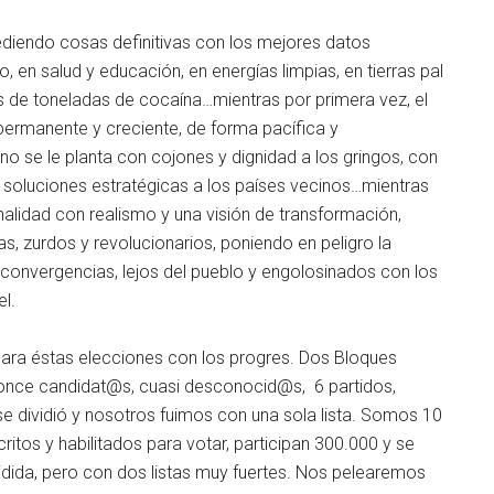
cediendo cosas definitivas con los mejores datos
en salud y educación, en energías limpias, en tierras pal
s de toneladas de cocaína…mientras por primera vez, el
permanente y creciente, de forma pacífica y
o se le planta con cojones y dignidad a los gringos, con
n soluciones estratégicas a los países vecinos…mientras
inalidad con realismo y una visión de transformación,
s, zurdos y revolucionarios, poniendo en peligro la
 convergencias, lejos del pueblo y engolosinados con los
l.
 para éstas elecciones con los progres. Dos Bloques
once candidat@s, cuasi desconocid@s, 6 partidos,
 dividió y nosotros fuimos con una sola lista. Somos 10
critos y habilitados para votar, participan 300.000 y se
idida, pero con dos listas muy fuertes. Nos pelearemos