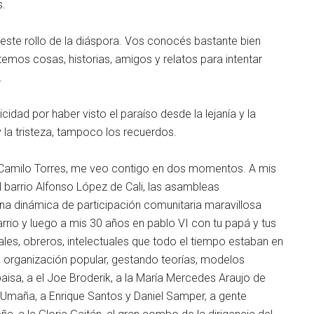
s.
este rollo de la diáspora. Vos conocés bastante bien
ntemos cosas, historias, amigos y relatos para intentar
.
idad por haber visto el paraíso desde la lejanía y la
 la tristeza, tampoco los recuerdos.
e Camilo Torres, me veo contigo en dos momentos. A mis
 barrio Alfonso López de Cali, las asambleas
una dinámica de participación comunitaria maravillosa
rrio y luego a mis 30 años en pablo VI con tu papá y tus
es, obreros, intelectuales que todo el tiempo estaban en
la organización popular, gestando teorías, modelos
paisa, a el Joe Broderik, a la María Mercedes Araujo de
do Umaña, a Enrique Santos y Daniel Samper, a gente