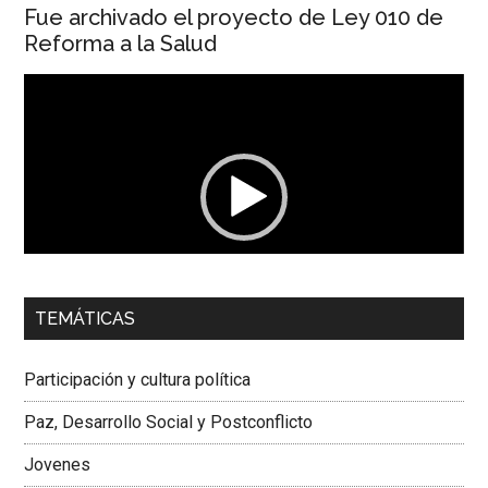
Fue archivado el proyecto de Ley 010 de
Reforma a la Salud
Reproductor
de
vídeo
00:00
01:04
TEMÁTICAS
Dra. Carolina Corcho Mejía,
Presidenta Corporación
Latinoamericana Sur, Vicepresidenta Federación Médica
Participación y cultura política
Colombiana
Paz, Desarrollo Social y Postconflicto
Jovenes