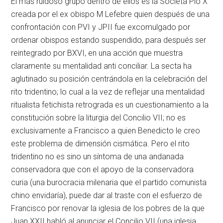
El más ruidoso grupo dentro de ellos es la Societa Pio X
creada por el ex obispo M Lefebre quien después de una
confrontación con PVI y JPII fue excomulgado por
ordenar obispos estando suspendido, para después ser
reintegrado por BXVI, en una acción que muestra
claramente su mentalidad anti conciliar. La secta ha
aglutinado su posición centrándola en la celebración del
rito tridentino; lo cual a la vez de reflejar una mentalidad
ritualista fetichista retrograda es un cuestionamiento a la
constitución sobre la liturgia del Concilio VII; no es
exclusivamente a Francisco a quien Benedicto le creo
este problema de dimensión cismática. Pero el rito
tridentino no es sino un síntoma de una andanada
conservadora que con el apoyo de la conservadora
curia (una burocracia milenaria que el partido comunista
chino envidaría), puede dar al traste con el esfuerzo de
Francisco por renovar la iglesia de los pobres de la que
Juan XXII habló al anunciar el Concilio VII (una iglesia