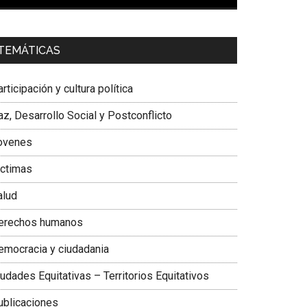
00:00
01:04
a. Carolina Corcho Mejía,
Presidenta Corporación
TEMÁTICAS
atinoamericana Sur, Vicepresidenta Federación
édica Colombiana
rticipación y cultura política
z, Desarrollo Social y Postconflicto
ovenes
ictimas
alud
erechos humanos
emocracia y ciudadania
udades Equitativas – Territorios Equitativos
ublicaciones