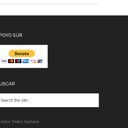
POYO SUR
USCAR
rector: Pedro Santana