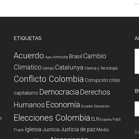
ETIQUETAS
A
Acuerdo
Cambio
Brasil
Amnistia
Agro
Climatico
Catalunya
Campo
Ciencia y Tecnología
Conflicto Colombia
Corrupción
crisis
Democracia
Derechos
B
capitalismo
Economía
Humanos
Ecuador
Educación
Elecciones Colombia
s
ELN
Fast
España
Iglesia
Justicia de paz
Justicia
Medio
Track
Di