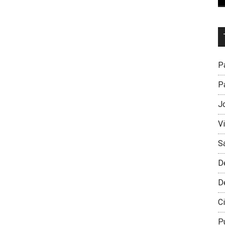
Dr
L
M
Pa
Pa
J
V
S
D
D
Ci
P