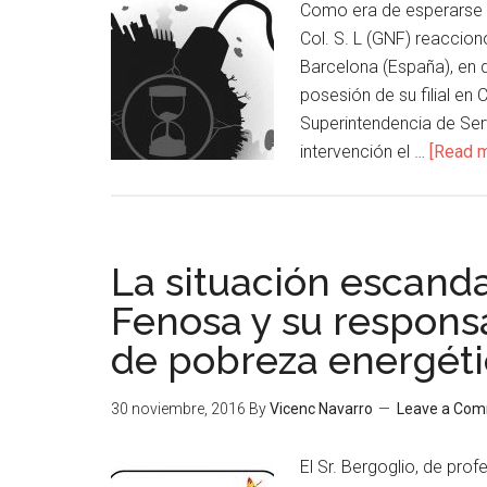
Como era de esperarse G
Col. S. L (GNF) reaccio
Barcelona (España), en 
posesión de su filial e
Superintendencia de Ser
intervención el …
[Read m
La situación escand
Fenosa y su responsa
de pobreza energét
30 noviembre, 2016
By
Vicenc Navarro
Leave a Co
El Sr. Bergoglio, de prof