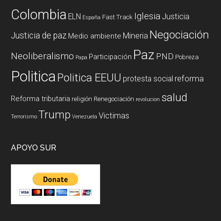
Colombia
Iglesia
ELN
Justicia
Fast Track
España
Negociación
Justicia de paz
Mineria
Medio ambiente
Paz
Neoliberalismo
PND
Participación
Pobreza
Papa
Politica
Politica EEUU
reforma
protesta social
salud
Reforma tributaria
religión
Renegociación
revolucion
Trump
Victimas
Terrorismo
Venezuela
APOYO SUR