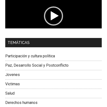
vídeo
00:00
01:04
TEMÁTICAS
Dra. Carolina Corcho Mejía,
Presidenta Corporación
Latinoamericana Sur, Vicepresidenta Federación Médica
Participación y cultura política
Colombiana
Paz, Desarrollo Social y Postconflicto
Jovenes
Victimas
Salud
Derechos humanos