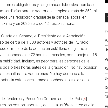
 ahorros obligatorios y sus jornadas laborales, con base
 horas diarias para un sector que emplea a más de 350 mil
Dr
ece una reducción gradual de la jornada laboral en
L
máximo y en 2026 será de 42 horas-semana.
M
Pa
 Cuarta del Senado, el Presidente de la Asociación
Pa
caso de cerca de 1.300 actores y actrices de TV, radio,
 que el mundo de la actuación está lleno de glamour.
J
levan a jornadas de 72 horas semanales, con trabajo de 18
V
n publicidad. Incluso, es peor para las personas de la
s dos o tres horas antes de la grabación. No hay ocasión
S
o a cesantías, ni a vacaciones. No hay derecho a la
D
 país, sin estaciones, donde anochece a las diez de la
D
Ci
sa de Tenderos y Pequeños Comerciantes del País [
4
],
 en los costos laborales, de hasta un 9%, se cree que la
P