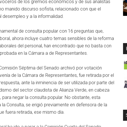
s voceros de los gremios económicos y de sus analistas
mo manido discurso sofista, relacionado con que el
l desempleo y a la informalidad.
namental de consulta popular con 16 preguntas que,
ral, ahora incluye cuatro temas sensibles de la reforma
s laborales del personal, han encontrado que no basta con
l aprobada en la Cámara a de Representantes.
 Comisión Séptima del Senado archivó por votación
enía de la Cámara de Representantes, fue retirada por el
spuesta, ante la inminencia de ser utilizada por parte del
dismo del sector claudista de Alianza Verde, en cabeza
para negar la consulta popular. No obstante, esta
a la Consulta, se erigió previamente en defensora de la
ue fuera retirada, ese mismo día.
ral ha ido a parar a la Comisión Cuarta del Senado,