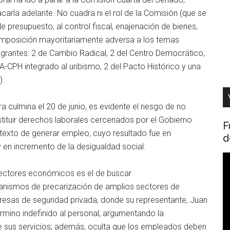
carla adelante. No cuadra ni el rol de la Comisión (que se
e presupuesto, al control fiscal, enajenación de bienes,
a composición mayoritariamente adversa a los temas
egrantes: 2 de Cambio Radical, 2 del Centro Democrático,
DA-CPH integrado al uribismo, 2 del Pacto Histórico y una
).
a culmina el 20 de junio, es evidente el riesgo de no
tituir derechos laborales cercenados por el Gobierno
F
retexto de generar empleo, cuyo resultado fue en
d
 en incremento de la desigualdad social.
R
d
sectores económicos es el de buscar
v
canismos de precarización de amplios sectores de
presas de seguridad privada, donde su representante, Juan
érmino indefinido al personal, argumentando la
de sus servicios; además, oculta que los empleados deben