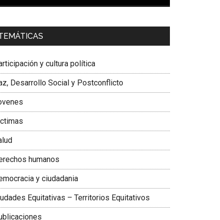
00:00
01:04
a. Carolina Corcho Mejía,
Presidenta Corporación
TEMÁTICAS
atinoamericana Sur, Vicepresidenta Federación
édica Colombiana
rticipación y cultura política
z, Desarrollo Social y Postconflicto
ovenes
ictimas
alud
erechos humanos
emocracia y ciudadania
udades Equitativas – Territorios Equitativos
ublicaciones