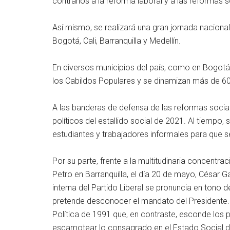
contrarios a la reforma laboral y a las reformas s
Así mismo, se realizará una gran jornada naciona
Bogotá, Cali, Barranquilla y Medellín.
En diversos municipios del país, como en Bogotá, 
los Cabildos Populares y se dinamizan más de 60
A las banderas de defensa de las reformas sociale
políticos del estallido social de 2021. Al tiempo, 
estudiantes y trabajadores informales para que s
Por su parte, frente a la multitudinaria concentr
Petro en Barranquilla, el día 20 de mayo, César G
interna del Partido Liberal se pronuncia en tono 
pretende desconocer el mandato del Presidente. In
Política de 1991 que, en contraste, esconde los p
escamotear lo consagrado en el Estado Social 