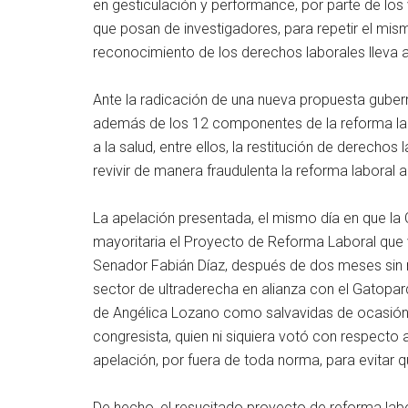
en gesticulación y performance, por parte de lo
que posan de investigadores, para repetir el mis
reconocimiento de los derechos laborales lleva a
Ante la radicación de una nueva propuesta guber
además de los 12 componentes de la reforma labo
a la salud, entre ellos, la restitución de derecho
revivir de manera fraudulenta la reforma labora
La apelación presentada, el mismo día en que la
mayoritaria el Proyecto de Reforma Laboral que v
Senador Fabián Díaz, después de dos meses sin re
sector de ultraderecha en alianza con el Gatopar
de Angélica Lozano como salvavidas de ocasión, 
congresista, quien ni siquiera votó con respecto 
apelación, por fuera de toda norma, para evitar q
De hecho, el resucitado proyecto de reforma labo