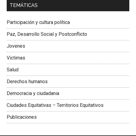
00:00
01:04
TEMÁTICAS
Dra. Carolina Corcho Mejía,
Presidenta Corporación
Latinoamericana Sur, Vicepresidenta Federación Médica
Participación y cultura política
Colombiana
Paz, Desarrollo Social y Postconflicto
Jovenes
Victimas
Salud
Derechos humanos
Democracia y ciudadania
Ciudades Equitativas – Territorios Equitativos
Publicaciones