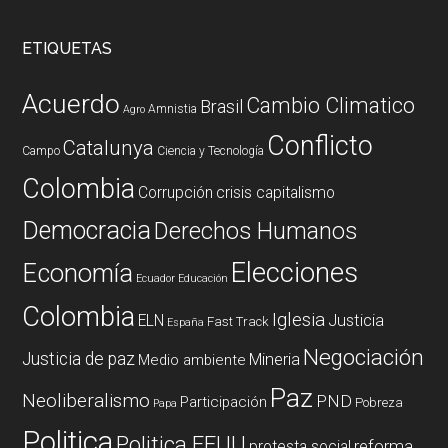
ETIQUETAS
Acuerdo
Cambio Climatico
Brasil
Amnistia
Agro
Conflicto
Catalunya
Campo
Ciencia y Tecnología
Colombia
Corrupción
crisis capitalismo
Democracia
Derechos Humanos
Elecciones
Economía
Ecuador
Educación
Colombia
Iglesia
ELN
Justicia
Fast Track
España
Negociación
Justicia de paz
Mineria
Medio ambiente
Paz
Neoliberalismo
PND
Participación
Pobreza
Papa
Politica
Politica EEUU
reforma
protesta social