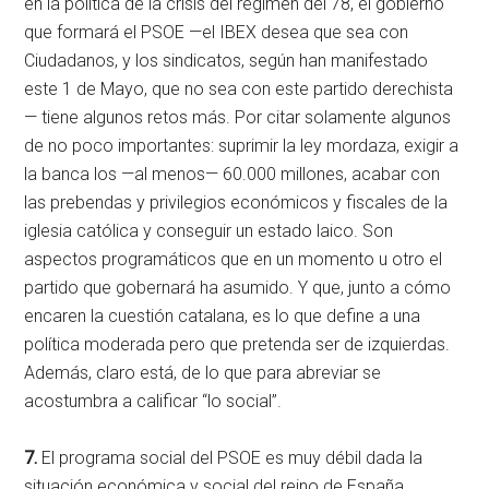
en la política de la crisis del régimen del 78, el gobierno
que formará el PSOE —el IBEX desea que sea con
Ciudadanos, y los sindicatos, según han manifestado
este 1 de Mayo, que no sea con este partido derechista
— tiene algunos retos más. Por citar solamente algunos
de no poco importantes: suprimir la ley mordaza, exigir a
la banca los —al menos— 60.000 millones, acabar con
las prebendas y privilegios económicos y fiscales de la
iglesia católica y conseguir un estado laico. Son
aspectos programáticos que en un momento u otro el
partido que gobernará ha asumido. Y que, junto a cómo
encaren la cuestión catalana, es lo que define a una
política moderada pero que pretenda ser de izquierdas.
Además, claro está, de lo que para abreviar se
acostumbra a calificar “lo social”.
7.
El programa social del PSOE es muy débil dada la
situación económica y social del reino de España.