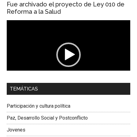
Fue archivado el proyecto de Ley 010 de
Reforma a la Salud
Reproductor
de
vídeo
00:00
01:04
TEMÁTICAS
Dra. Carolina Corcho Mejía,
Presidenta Corporación
Latinoamericana Sur, Vicepresidenta Federación Médica
Participación y cultura política
Colombiana
Paz, Desarrollo Social y Postconflicto
Jovenes