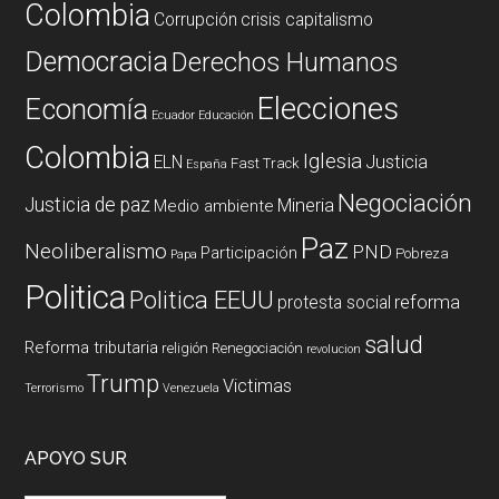
Colombia
Corrupción
crisis capitalismo
Democracia
Derechos Humanos
Elecciones
Economía
Ecuador
Educación
Colombia
Iglesia
ELN
Justicia
Fast Track
España
Negociación
Justicia de paz
Mineria
Medio ambiente
Paz
Neoliberalismo
PND
Participación
Pobreza
Papa
Politica
Politica EEUU
reforma
protesta social
salud
Reforma tributaria
religión
Renegociación
revolucion
Trump
Victimas
Terrorismo
Venezuela
APOYO SUR