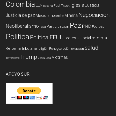
Colombia
Iglesia
ELN
Justicia
Fast Track
España
Negociación
Justicia de paz
Mineria
Medio ambiente
Paz
Neoliberalismo
PND
Participación
Pobreza
Papa
Politica
Politica EEUU
reforma
protesta social
salud
Reforma tributaria
religión
Renegociación
revolucion
Trump
Victimas
Terrorismo
Venezuela
APOYO SUR