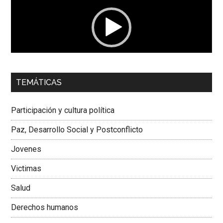
vídeo
00:00
01:04
TEMÁTICAS
Dra. Carolina Corcho Mejía,
Presidenta Corporación
Latinoamericana Sur, Vicepresidenta Federación Médica
Participación y cultura política
Colombiana
Paz, Desarrollo Social y Postconflicto
Jovenes
Victimas
Salud
Derechos humanos