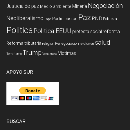
Negociación
Justicia de paz
Mineria
Medio ambiente
Paz
Neoliberalismo
PND
Participación
Pobreza
Papa
Politica
Politica EEUU
reforma
protesta social
salud
Reforma tributaria
religión
Renegociación
revolucion
Trump
Victimas
Terrorismo
Venezuela
APOYO SUR
BUSCAR