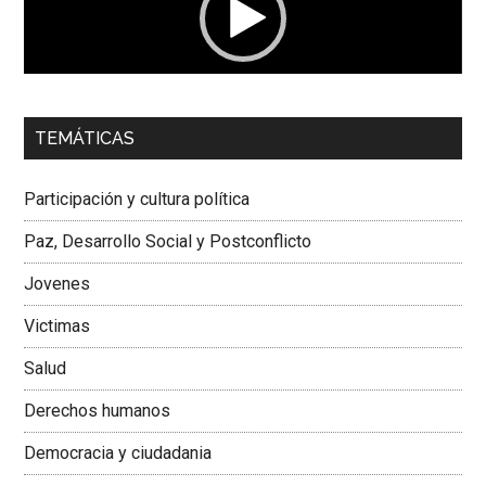
00:00
01:04
TEMÁTICAS
Dra. Carolina Corcho Mejía,
Presidenta Corporación
Latinoamericana Sur, Vicepresidenta Federación Médica
Participación y cultura política
Colombiana
Paz, Desarrollo Social y Postconflicto
Jovenes
Victimas
Salud
Derechos humanos
Democracia y ciudadania