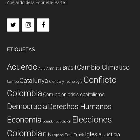
Abelardo de la Espriella- Parte 1
ETIQUETAS
Acuerdo
Cambio Climatico
Brasil
Amnistia
Agro
Conflicto
Catalunya
Campo
Ciencia y Tecnología
Colombia
Corrupción
crisis capitalismo
Democracia
Derechos Humanos
Elecciones
Economía
Ecuador
Educación
Colombia
Iglesia
ELN
Justicia
Fast Track
España