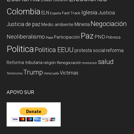
Ecuador
Educación
Colombia
Iglesia
ELN
Justicia
Fast Track
España
Negociación
Justicia de paz
Mineria
Medio ambiente
Paz
Neoliberalismo
PND
Participación
Pobreza
Papa
Politica
Politica EEUU
reforma
protesta social
salud
Reforma tributaria
religión
Renegociación
revolucion
Trump
Victimas
Terrorismo
Venezuela
APOYO SUR