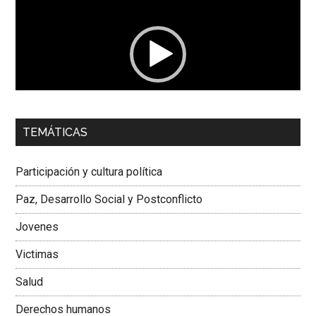
de
vídeo
00:00
01:04
TEMÁTICAS
Dra. Carolina Corcho Mejía,
Presidenta Corporación
Latinoamericana Sur, Vicepresidenta Federación Médica
Participación y cultura política
Colombiana
Paz, Desarrollo Social y Postconflicto
Jovenes
Victimas
Salud
Derechos humanos