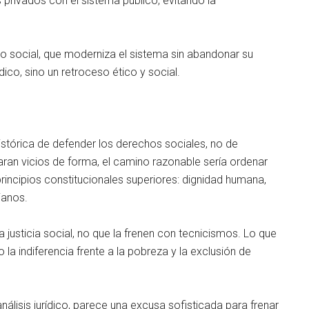
 privados con el sistema público, evitando la
do social, que moderniza el sistema sin abandonar su
ídico, sino un retroceso ético y social.
histórica de defender los derechos sociales, no de
traran vicios de forma, el camino razonable sería ordenar
rincipios constitucionales superiores: dignidad humana,
ianos.
 justicia social, no que la frenen con tecnicismos. Lo que
 la indiferencia frente a la pobreza y la exclusión de
álisis jurídico, parece una excusa sofisticada para frenar