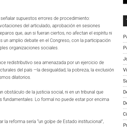
Dr
 señalar supuestos errores de procedimiento:
L
votaciones del articulado, aprobación en sesiones
M
paros que, aun si fueran ciertos, no afectan el espíritu ni
Pa
as un amplio debate en el Congreso, con la participación
Pa
ples organizaciones sociales.
J
ce redistributivo sea amenazada por un ejercicio de
V
urales del país —la desigualdad, la pobreza, la exclusión
smos dilatorios.
S
D
obstáculo de la justicia social, ni en un tribunal que
os fundamentales. Lo formal no puede estar por encima
D
Ci
la reforma sería “un golpe de Estado institucional”,
P