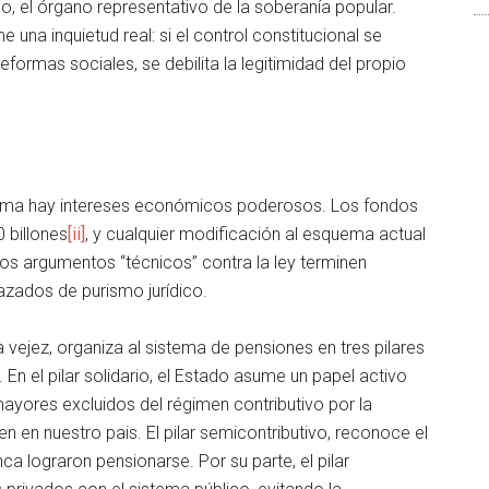
o, el órgano representativo de la soberanía popular.
 una inquietud real: si el control constitucional se
reformas sociales, se debilita la legitimidad del propio
eforma hay intereses económicos poderosos. Los fondos
 billones
[ii]
, y cualquier modificación al esquema actual
los argumentos “técnicos” contra la ley terminen
azados de purismo jurídico.
 vejez, organiza al sistema de pensiones en tres pilares
. En el pilar solidario, el Estado asume un papel activo
mayores excluidos del régimen contributivo por la
n en nuestro pais. El pilar semicontributivo, reconoce el
a lograron pensionarse. Por su parte, el pilar