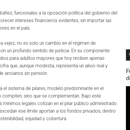
ñez, funcionales a la oposición política del gobierno del
orecer intereses financieros evidentes, sin importar las
res en el país.
la vejez, no es solo un cambio en el régimen de
con un profundo sentido de justicia. En su componente
bsidios para adultos mayores que hoy reciben apenas
ifra que, aunque modesta, representa un alivio real y
F
de ancianos sin pensión.
d
a el sistema de pilares, modelo predominante en el
R
o compiten, sino que se complementan. Bajo este
d
 mínimos legales cotizan en el pilar público administrado
v
excedan ese límite aportan a los fondos privados, dentro
tenibilidad, equidad y cobertura.