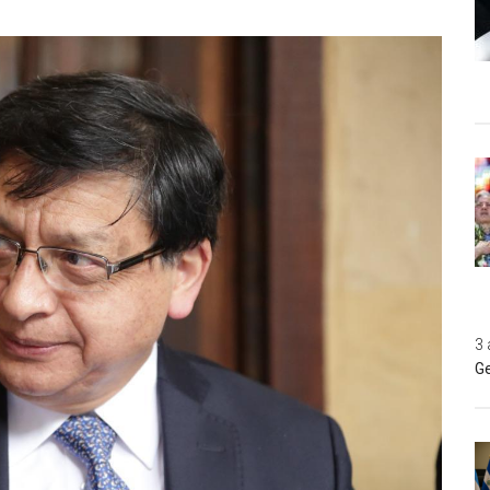
3 
Ge