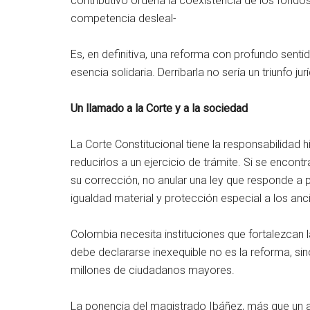
contributivo ordena la coexistencia de los fondos
competencia desleal-
Es, en definitiva, una reforma con profundo senti
esencia solidaria. Derribarla no sería un triunfo jur
Un llamado a la Corte y a la sociedad
La Corte Constitucional tiene la responsabilidad 
reducirlos a un ejercicio de trámite. Si se encon
su corrección, no anular una ley que responde a p
igualdad material y protección especial a los anc
Colombia necesita instituciones que fortalezcan la
debe declararse inexequible no es la reforma, sino
millones de ciudadanos mayores.
La ponencia del magistrado Ibáñez, más que un an