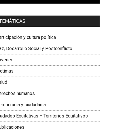
00:00
01:04
a. Carolina Corcho Mejía,
Presidenta Corporación
TEMÁTICAS
atinoamericana Sur, Vicepresidenta Federación
édica Colombiana
rticipación y cultura política
z, Desarrollo Social y Postconflicto
ovenes
ictimas
alud
erechos humanos
emocracia y ciudadania
udades Equitativas – Territorios Equitativos
ublicaciones