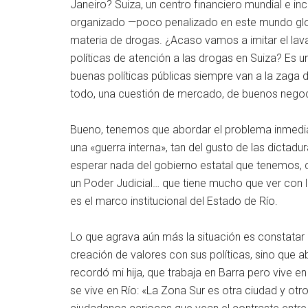
Janeiro? Suiza, un centro financiero mundial e in
organizado —poco penalizado en este mundo globa
materia de drogas. ¿Acaso vamos a imitar el lav
políticas de atención a las drogas en Suiza? Es un
buenas políticas públicas siempre van a la zaga 
todo, una cuestión de mercado, de buenos negoci
Bueno, tenemos que abordar el problema inmediat
una «guerra interna», tan del gusto de las dictadu
esperar nada del gobierno estatal que tenemos, 
un Poder Judicial… que tiene mucho que ver con lo
es el marco institucional del Estado de Río.
Lo que agrava aún más la situación es constatar q
creación de valores con sus políticas, sino que 
recordó mi hija, que trabaja en Barra pero vive en
se vive en Río: «La Zona Sur es otra ciudad y o