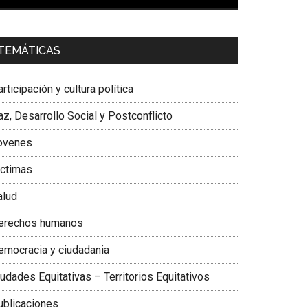
00:00
01:04
a. Carolina Corcho Mejía,
Presidenta Corporación
TEMÁTICAS
atinoamericana Sur, Vicepresidenta Federación
édica Colombiana
rticipación y cultura política
z, Desarrollo Social y Postconflicto
ovenes
ictimas
alud
erechos humanos
emocracia y ciudadania
udades Equitativas – Territorios Equitativos
ublicaciones