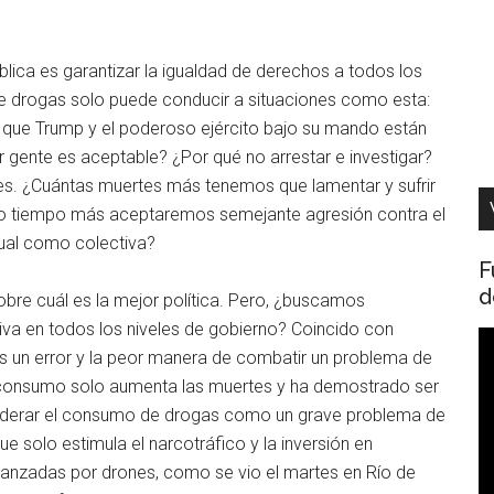
ública es garantizar la igualdad de derechos a todos los
e drogas solo puede conducir a situaciones como esta:
lo que Trump y el poderoso ejército bajo su mando están
r gente es aceptable? ¿Por qué no arrestar e investigar?
es. ¿Cuántas muertes más tenemos que lamentar y sufrir
uánto tiempo más aceptaremos semejante agresión contra el
dual como colectiva?
F
d
re cuál es la mejor política. Pero, ¿buscamos
tiva en todos los niveles de gobierno? Coincido con
R
es un error y la peor manera de combatir un problema de
d
o consumo solo aumenta las muertes y ha demostrado ser
v
siderar el consumo de drogas como un grave problema de
que solo estimula el narcotráfico y la inversión en
anzadas por drones, como se vio el martes en Río de