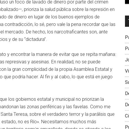
cluso un foco de lavado de dinero por parte del crimen
lizado—, prioriza la salud pública sobre la represión en
ado de dinero en lugar de los buenos ejemplos de
Dr
a contradicción, lo sé, pero vale la pena recordar que las
L
del mercado. De hecho, los narcotraficantes son, ante
M
Pa
os y de su “dictadura”.
Pa
o y encontrar la manera de evitar que se repita mañana:
J
ras represivas y asesinas. En realidad, no se puede
con la gran complicidad de la propia Asamblea Estatal y
V
 que podría hacer. Al fin y al cabo, lo que está en juego
S
D
ue los gobiernos estatal y municipal no priorizan la
D
abandonan las zonas periféricas y las favelas. Como me
 Santa Teresa, sobre el verdadero terror y la parálisis que
Ci
tro estado, no es Río». Necesitamos muchos más
P