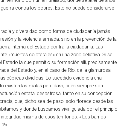
un territorio común amurallado, donde se atiende a los
 guerra contra los pobres. Esto no puede considerarse
cracia y diversidad como forma de ciudadanía jamás
presión y la violencia armada, sino en la prevención de la
uerra interna del Estado contra la ciudadanía. Las
e «muertes colaterales» en una zona delictiva. Si se
del Estado la que permitió su formación allí, precisamente
mirada del Estado y, en el caso de Río, de la glamurosa
cas públicas divididas. Lo sucedido evidencia una
No existen las «balas perdidas», pues siempre son
 actuación estatal desastrosa, tanto en su concepción
acia, que, dicho sea de paso, solo florece desde las
abitamos y donde buscamos vivir, guiada por el principio
integridad misma de esos territorios. «¡Los barrios
ia!»