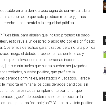
aceptable en una democracia digna de ser vivida. Librar
iudadanía es un acto que solo produce muerte y jamás
l derecho fundamental a la seguridad pública.
? Pues bien, para alguien que incluso propuso un pago
nales”, esto revela un desprecio absoluto por el significado
a. Queremos derechos garantizados, pero no una política
nizado, niega el debido proceso en las sentencias y
do a lo que ha llevado: muchas personas inocentes
as, junto a criminales que nunca pueden ser juzgados
ncarcelados, nuestra política, que prefiere la
considerados criminales, arrestados y juzgados. Parece
 le importa eliminar a los considerados bandidos, sin
drían ser asesinadas, simplemente por tener que
obernador, ¿adónde pueden ir si no es a soportar la
 estos supuestos “complejos”? ¡Ya basta! ¡Juicio político