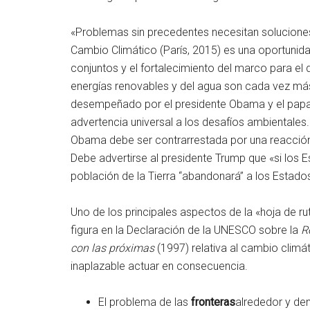
«Problemas sin precedentes necesitan soluciones
Cambio Climático (París, 2015) es una oportuni
conjuntos y el fortalecimiento del marco para el de
energías renovables y del agua son cada vez más
desempeñado por el presidente Obama y el papa 
advertencia universal a los desafíos ambientales
Obama debe ser contrarrestada por una reacción
Debe advertirse al presidente Trump que «si los E
población de la Tierra “abandonará” a los Estado
Uno de los principales aspectos de la «hoja de 
figura en la Declaración de la UNESCO sobre la
R
con las próximas
(1997) relativa al cambio climá
inaplazable actuar en consecuencia.
El problema de las
fronteras
alrededor y de