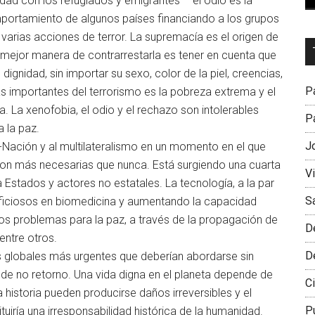
idad con los refugiados y emigrantes – el odio es la
omportamiento de algunos países financiando a los grupos
e varias acciones de terror. La supremacía es el origen de
Dr
 mejor manera de contrarrestarla es tener en cuenta que
L
gnidad, sin importar su sexo, color de la piel, creencias,
M
Pa
ás importantes del terrorismo es la pobreza extrema y el
a. La xenofobia, el odio y el rechazo son intolerables
Pa
 la paz.
J
s-Nación y al multilateralismo en un momento en el que
son más necesarias que nunca. Está surgiendo una cuarta
V
Estados y actores no estatales. La tecnología, a la par
S
iciosos en biomedicina y aumentando la capacidad
os problemas para la paz, a través de la propagación de
D
entre otros.
D
 globales más urgentes que deberían abordarse sin
e no retorno. Una vida digna en el planeta depende de
Ci
 historia pueden producirse daños irreversibles y el
P
uiría una irresponsabilidad histórica de la humanidad.