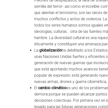
millones de desplazados, la falta de solidar
semilla del terror- así como el increíble c
que alientan el terrorismo, son las raíces d
muchos conflictos y actos de violencia. La
todos los seres humanos somos iguales en di
ideologías, culturas… otra de las fuentes m
hambre. La diversidad cultural es una riquez
éticamente y constituyen una amenaza para
La
globalización
ha debilitado a los Estado
unas Naciones Unidas fuertes y eficientes 
generación de nuevas guerras que involucra 
que está aportando muchos avances benef
popular de expresión, está generando nuev
nuevas armas, drones y guerra cibernética, 
El
cambio climático
es uno de los problemas
demora porque se pueden alcanzar puntos d
decisiones colectivas. Por primera vez en la
legado para las futuras generaciones constit