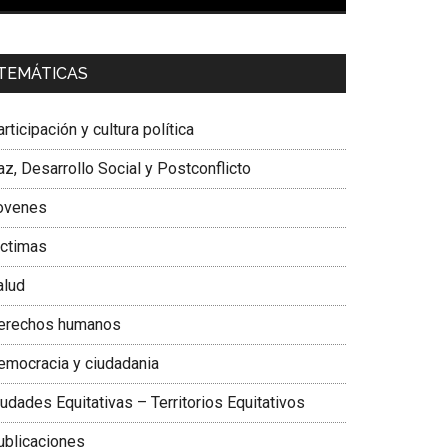
00:00
01:04
a. Carolina Corcho Mejía,
Presidenta Corporación
TEMÁTICAS
atinoamericana Sur, Vicepresidenta Federación
édica Colombiana
rticipación y cultura política
z, Desarrollo Social y Postconflicto
ovenes
ictimas
alud
erechos humanos
emocracia y ciudadania
udades Equitativas – Territorios Equitativos
ublicaciones