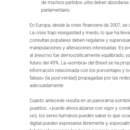
de muchos partidos
ultra
deben abordarse c
parlamentario.
En Europa, desde la crisis financiera de 2007, se
La crisis trajo inseguridad y miedo, lo que ha ll
consultas populares deben regularse y supervisa
manipulaciones y alteraciones interesadas. Es p
al
brexit
no fue democráticamente equilibrado, ya 
futuro del 49%. La «sombra» del Brexit se ha pro
información relacionada con los porcentajes y los
falsas» (la
post
verdad) propagadas por las redes
adecuadamente.
Cuanto antecede resulta en un panorama sombrío
pueblos…»
puede ahora alzarse con vigor y condu
vez, los seres humanos pueden saber lo que ocurr
digital pueden expresarse libremente y, especial