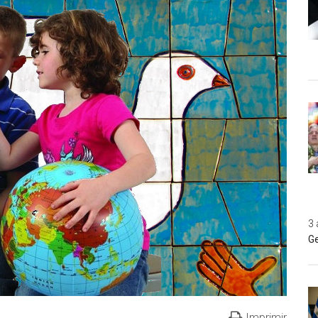
3 
Ge
Imprimir