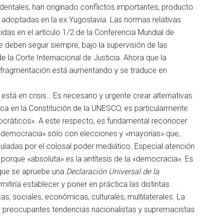
entales, han originado conflictos importantes, producto
s adoptadas en la ex Yugoslavia. Las normas relativas
cidas en el artículo 1/2 de la Conferencia Mundial de
 deben seguir siempre, bajo la supervisión de las
 la Corte Internacional de Justicia. Ahora que la
a fragmentación está aumentando y se traduce en
 está en crisis… Es necesario y urgente crear alternativas
a en la Constitución de la UNESCO, es particularmente
mocráticos». A este respecto, es fundamental reconocer
a «democracia» sólo con elecciones y «mayorías» que,
ladas por el colosal poder mediático. Especial atención
porque «absoluta» es la antítesis de la «democracia». Es
que se apruebe una
Declaración Universal de la
itiría establecer y poner en práctica las distintas
s, sociales, económicas, culturales, multilaterales. La
y preocupantes tendencias nacionalistas y supremacistas