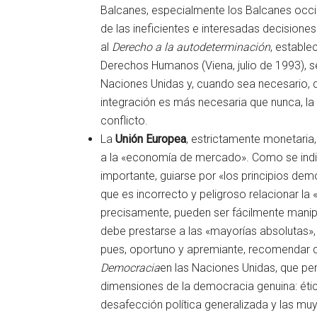
Balcanes, especialmente los Balcanes occid
de las ineficientes e interesadas decisione
al
Derecho a la autodeterminación
, estable
Derechos Humanos (Viena, julio de 1993), se
Naciones Unidas y, cuando sea necesario, de
integración es más necesaria que nunca, l
conflicto.
La
Unión Europea
, estrictamente monetaria,
a la «economía de mercado». Como se indic
importante, guiarse por «los principios de
que es incorrecto y peligroso relacionar l
precisamente, pueden ser fácilmente manipu
debe prestarse a las «mayorías absolutas», 
pues, oportuno y apremiante, recomendar 
Democracia
en las Naciones Unidas, que perm
dimensiones de la democracia genuina: ética
desafección política generalizada y las mu