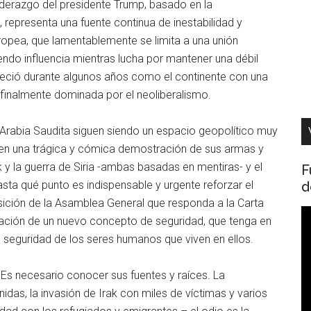
liderazgo del presidente Trump, basado en la
, representa una fuente continua de inestabilidad y
opea, que lamentablemente se limita a una unión
ndo influencia mientras lucha por mantener una débil
reció durante algunos años como el continente con una
finalmente dominada por el neoliberalismo.
y Arabia Saudita siguen siendo un espacio geopolítico muy
e en una trágica y cómica demostración de sus armas y
k y la guerra de Siria -ambas basadas en mentiras- y el
F
d
sta qué punto es indispensable y urgente reforzar el
ción de la Asamblea General que responda a la Carta
R
ntación de un nuevo concepto de seguridad, que tenga en
d
 la seguridad de los seres humanos que viven en ellos.
v
Es necesario conocer sus fuentes y raíces. La
das, la invasión de Irak con miles de víctimas y varios