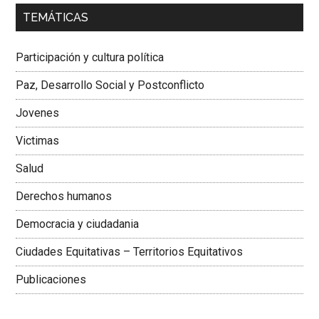
00:00
01:04
TEMÁTICAS
Dra. Carolina Corcho Mejía,
Presidenta Corporación
Latinoamericana Sur, Vicepresidenta Federación Médica
Participación y cultura política
Colombiana
Paz, Desarrollo Social y Postconflicto
Jovenes
Victimas
Salud
Derechos humanos
Democracia y ciudadania
Ciudades Equitativas – Territorios Equitativos
Publicaciones