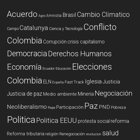
Acuerdo
Cambio Climatico
Brasil
Amnistia
Agro
Conflicto
Catalunya
Campo
Ciencia y Tecnología
Colombia
Corrupción
crisis capitalismo
Democracia
Derechos Humanos
Elecciones
Economía
Ecuador
Educación
Colombia
Iglesia
ELN
Justicia
Fast Track
España
Negociación
Justicia de paz
Mineria
Medio ambiente
Paz
Neoliberalismo
PND
Participación
Pobreza
Papa
Politica
Politica EEUU
reforma
protesta social
salud
Reforma tributaria
religión
Renegociación
revolucion