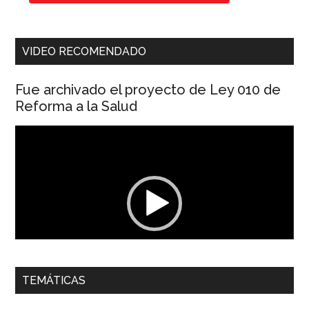
VIDEO RECOMENDADO
Fue archivado el proyecto de Ley 010 de
Reforma a la Salud
Reproductor
de
vídeo
00:00
01:04
TEMÁTICAS
Dra. Carolina Corcho Mejía,
Presidenta Corporación
Latinoamericana Sur, Vicepresidenta Federación Médica