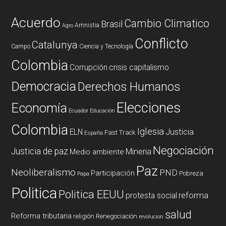
Acuerdo
Cambio Climatico
Brasil
Amnistia
Agro
Conflicto
Catalunya
Campo
Ciencia y Tecnología
Colombia
Corrupción
crisis capitalismo
Democracia
Derechos Humanos
Elecciones
Economía
Ecuador
Educación
Colombia
Iglesia
ELN
Justicia
Fast Track
España
Negociación
Justicia de paz
Mineria
Medio ambiente
Paz
Neoliberalismo
PND
Participación
Pobreza
Papa
Politica
Politica EEUU
reforma
protesta social
salud
Reforma tributaria
religión
Renegociación
revolucion