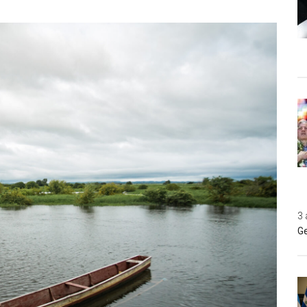
3 
Ge