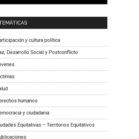
00:00
01:04
a. Carolina Corcho Mejía,
Presidenta Corporación
TEMÁTICAS
atinoamericana Sur, Vicepresidenta Federación
édica Colombiana
rticipación y cultura política
z, Desarrollo Social y Postconflicto
ovenes
ictimas
alud
erechos humanos
emocracia y ciudadania
udades Equitativas – Territorios Equitativos
ublicaciones