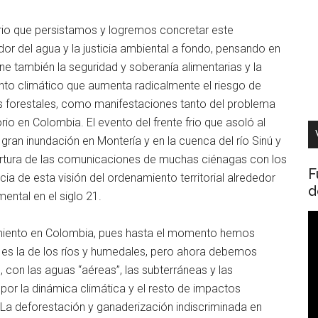
ario que persistamos y logremos concretar este
dor del agua y la justicia ambiental a fondo, pensando en
iene también la seguridad y soberanía alimentarias y la
ento climático que aumenta radicalmente el riesgo de
os forestales, como manifestaciones tanto del problema
io en Colombia. El evento del frente frio que asoló al
ran inundación en Montería y en la cuenca del río Sinú y
rtura de las comunicaciones de muchas ciénagas con los
F
a de esta visión del ordenamiento territorial alrededor
d
ental en el siglo 21.
R
amiento en Colombia, pues hasta el momento hemos
d
 es la de los ríos y humedales, pero ahora debemos
v
, con las aguas “aéreas”, las subterráneas y las
 por la dinámica climática y el resto de impactos
 La deforestación y ganaderización indiscriminada en