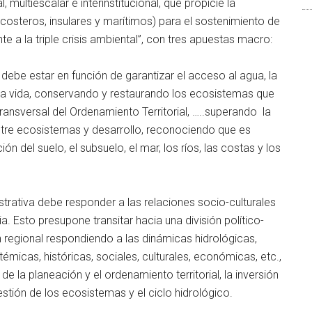
 multiescalar e interinstitucional, que propicie la
, costeros, insulares y marítimos) para el sostenimiento de
ente a la triple crisis ambiental”, con tres apuestas macro:
o debe estar en función de garantizar el acceso al agua, la
 la vida, conservando y restaurando los ecosistemas que
ansversal del Ordenamiento Territorial, …..superando la
entre ecosistemas y desarrollo, reconociendo que es
n del suelo, el subsuelo, el mar, los ríos, las costas y los
nistrativa debe responder a las relaciones socio-culturales
. Esto presupone transitar hacia una división político-
n regional respondiendo a las dinámicas hidrológicas,
émicas, históricas, sociales, culturales, económicas, etc.,
e la planeación y el ordenamiento territorial, la inversión
estión de los ecosistemas y el ciclo hidrológico.