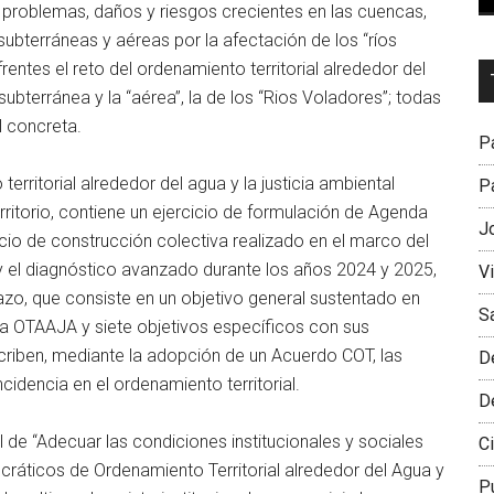
s problemas, daños y riesgos crecientes en las cuencas,
ubterráneas y aéreas por la afectación de los “ríos
entes el reto del ordenamiento territorial alrededor del
Dr
 subterránea y la “aérea”, la de los “Rios Voladores”; todas
L
l concreta.
M
Pa
rritorial alrededor del agua y la justicia ambiental
Pa
erritorio, contiene un ejercicio de formulación de Agenda
J
icio de construcción colectiva realizado en el marco del
y el diagnóstico avanzado durante los años 2024 y 2025,
V
azo, que consiste en un objetivo general sustentado en
S
 OTAAJA y siete objetivos específicos con sus
scriben, mediante la adopción de un Acuerdo COT, las
D
cidencia en el ordenamiento territorial.
D
 de “Adecuar las condiciones institucionales y sociales
Ci
ráticos de Ordenamiento Territorial alrededor del Agua y
P