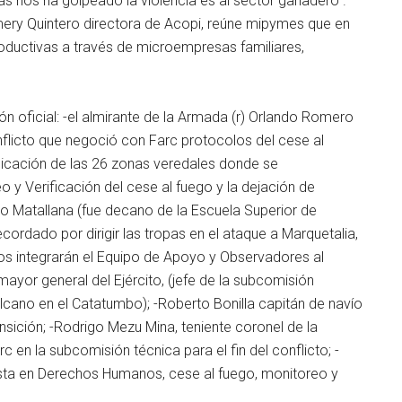
 nos ha golpeado la violencia es al sector ganadero”.
mery Quintero directora de Acopi, reúne mipymes que en
oductivas a través de microempresas familiares,
ón oficial: -el almirante de la Armada (r) Orlando Romero
onflicto que negoció con Farc protocolos del cese al
bicación de las 26 zonas veredales donde se
 y Verificación del cese al fuego y la dejación de
varo Matallana (fue decano de la Escuela Superior de
cordado por dirigir las tropas en el ataque a Marquetalia,
ivos integrarán el Equipo de Apoyo y Observadores al
yor general del Ejército, (jefe de la subcomisión
ulcano en el Catatumbo); -Roberto Bonilla capitán de navío
nsición; -Rodrigo Mezu Mina, teniente coronel de la
en la subcomisión técnica para el fin del conflicto; -
lista en Derechos Humanos, cese al fuego, monitoreo y