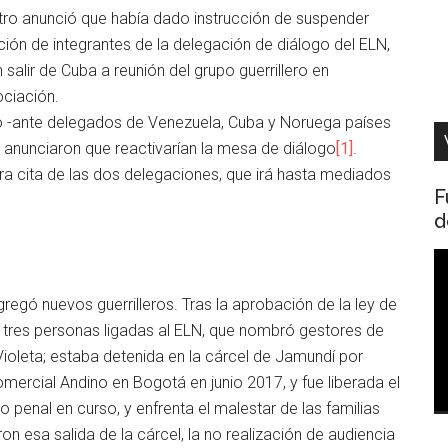
etro anunció que había dado instrucción de suspender
ción de integrantes de la delegación de diálogo del ELN,
 salir de Cuba a reunión del grupo guerrillero en
ociación.
o -ante delegados de Venezuela, Cuba y Noruega países
- anunciaron que reactivarían la mesa de diálogo
[1]
.
ra cita de las dos delegaciones, que irá hasta mediados
F
d
R
d
agregó nuevos guerrilleros. Tras la aprobación de la ley de
v
e tres personas ligadas al ELN, que nombró gestores de
ioleta; estaba detenida en la cárcel de Jamundí por
omercial Andino en Bogotá en junio 2017, y fue liberada el
penal en curso, y enfrenta el malestar de las familias
on esa salida de la cárcel, la no realización de audiencia