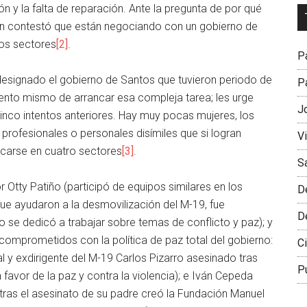
n y la falta de reparación. Ante la pregunta de por qué
Dr
trán contestó que están negociando con un gobierno de
L
tos sectores
[2]
.
M
Pa
a designado el gobierno de Santos que tuvieron periodo de
Pa
nto mismo de arrancar esa compleja tarea; les urge
J
 cinco intentos anteriores. Hay muy pocas mujeres, los
rofesionales o personales disímiles que si logran
V
ficarse en cuatro sectores
[3]
.
S
 Otty Patiño (participó de equipos similares en los
D
que ayudaron a la desmovilización del M-19, fue
D
ego se dedicó a trabajar sobre temas de conflicto y paz); y
omprometidos con la política de paz total del gobierno:
Ci
al y exdirigente del M-19 Carlos Pizarro asesinado tras
P
 favor de la paz y contra la violencia); e Iván Cepeda
tras el asesinato de su padre creó la Fundación Manuel