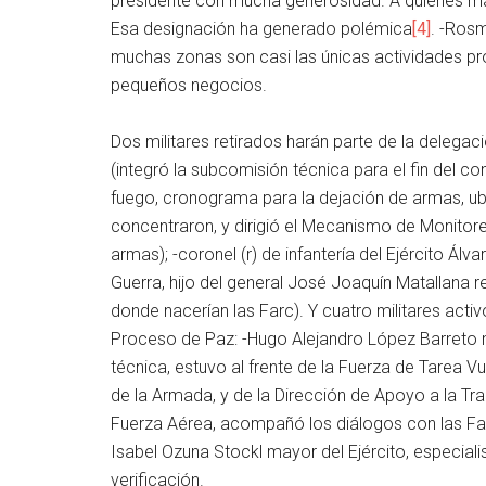
presidente con mucha generosidad. A quienes más
Esa designación ha generado polémica
[4]
. -Ros
muchas zonas son casi las únicas actividades pr
pequeños negocios.
Dos militares retirados harán parte de la delegaci
(integró la subcomisión técnica para el fin del c
fuego, cronograma para la dejación de armas, u
concentraron, y dirigió el Mecanismo de Monitoreo
armas); -coronel (r) de infantería del Ejército Ál
Guerra, hijo del general José Joaquín Matallana re
donde nacerían las Farc). Y cuatro militares act
Proceso de Paz: -Hugo Alejandro López Barreto ma
técnica, estuvo al frente de la Fuerza de Tarea V
de la Armada, y de la Dirección de Apoyo a la Tra
Fuerza Aérea, acompañó los diálogos con las Farc 
Isabel Ozuna Stockl mayor del Ejército, especia
verificación.