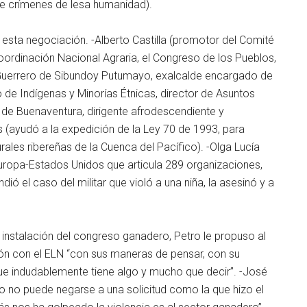
re crímenes de lesa humanidad).
 esta negociación. -Alberto Castilla (promotor del Comité
Coordinación Nacional Agraria, el Congreso de los Pueblos,
 Guerrero de Sibundoy Putumayo, exalcalde encargado de
de Indígenas y Minorías Étnicas, director de Asuntos
 de Buenaventura, dirigente afrodescendiente y
ayudó a la expedición de la Ley 70 de 1993, para
les ribereñas de la Cuenca del Pacífico). -Olga Lucía
uropa-Estados Unidos que articula 289 organizaciones,
ó el caso del militar que violó a una niña, la asesinó y a
 instalación del congreso ganadero, Petro le propuso al
ión con el ELN “con sus maneras de pensar, con su
ue indudablemente tiene algo y mucho que decir”. -José
ro no puede negarse a una solicitud como la que hizo el