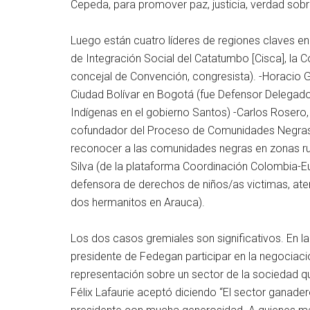
Cepeda, para promover paz, justicia, verdad sob
Luego están cuatro líderes de regiones claves en
de Integración Social del Catatumbo [Cisca], la 
concejal de Convención, congresista). -Horacio
Ciudad Bolívar en Bogotá (fue Defensor Delegado 
Indígenas en el gobierno Santos) -Carlos Rosero,
cofundador del Proceso de Comunidades Negras (
reconocer a las comunidades negras en zonas rura
Silva (de la plataforma Coordinación Colombia-E
defensora de derechos de niños/as victimas, atendi
dos hermanitos en Arauca).
Los dos casos gremiales son significativos. En la
presidente de Fedegan participar en la negociac
representación sobre un sector de la sociedad q
Félix Lafaurie aceptó diciendo “El sector ganade