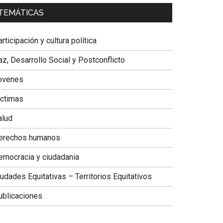
a. Carolina Corcho Mejía,
Presidenta Corporación
TEMÁTICAS
atinoamericana Sur, Vicepresidenta Federación
édica Colombiana
rticipación y cultura política
z, Desarrollo Social y Postconflicto
ovenes
ictimas
alud
erechos humanos
emocracia y ciudadania
udades Equitativas – Territorios Equitativos
ublicaciones