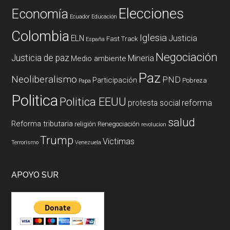
Elecciones
Economía
Ecuador
Educación
Colombia
Iglesia
ELN
Justicia
Fast Track
España
Negociación
Justicia de paz
Mineria
Medio ambiente
Paz
Neoliberalismo
PND
Participación
Pobreza
Papa
Politica
Politica EEUU
reforma
protesta social
salud
Reforma tributaria
religión
Renegociación
revolucion
Trump
Victimas
Terrorismo
Venezuela
APOYO SUR