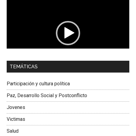
Reproductor
de
vídeo
00:00
01:04
TEMÁTICAS
Dra. Carolina Corcho Mejía,
Presidenta Corporación
Latinoamericana Sur, Vicepresidenta Federación Médica
Participación y cultura política
Colombiana
Paz, Desarrollo Social y Postconflicto
Jovenes
Victimas
Salud