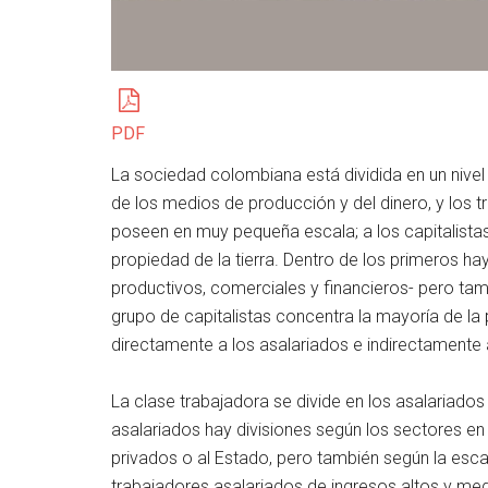
PDF
La sociedad colombiana está dividida en un nivel 
de los medios de producción y del dinero, y los
poseen en muy pequeña escala; a los capitalista
propiedad de la tierra. Dentro de los primeros ha
productivos, comerciales y financieros- pero t
grupo de capitalistas concentra la mayoría de l
directamente a los asalariados e indirectamente 
La clase trabajadora se divide en los asalariados
asalariados hay divisiones según los sectores en 
privados o al Estado, pero también según la esca
trabajadores asalariados de ingresos altos y me