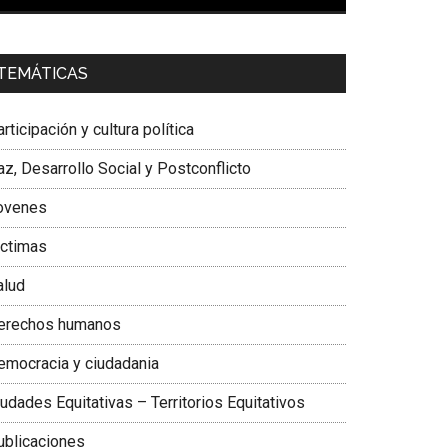
00:00
01:04
a. Carolina Corcho Mejía,
Presidenta Corporación
TEMÁTICAS
atinoamericana Sur, Vicepresidenta Federación
édica Colombiana
rticipación y cultura política
z, Desarrollo Social y Postconflicto
ovenes
ictimas
alud
erechos humanos
emocracia y ciudadania
udades Equitativas – Territorios Equitativos
ublicaciones