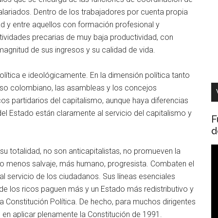
alariados. Dentro de los trabajadores por cuenta propia
d y entre aquellos con formación profesional y
tividades precarias de muy baja productividad, con
agnitud de sus ingresos y su calidad de vida.
ítica e ideológicamente. En la dimensión política tanto
reso colombiano, las asambleas y los concejos
os partidarios del capitalismo, aunque haya diferencias
el Estado están claramente al servicio del capitalismo y
F
d
R
su totalidad, no son anticapitalistas, no promueven la
d
smo menos salvaje, más humano, progresista. Combaten el
v
l servicio de los ciudadanos. Sus líneas esenciales
de los ricos paguen más y un Estado más redistributivo y
la Constitución Política. De hecho, para muchos dirigentes
 en aplicar plenamente la Constitución de 1991.