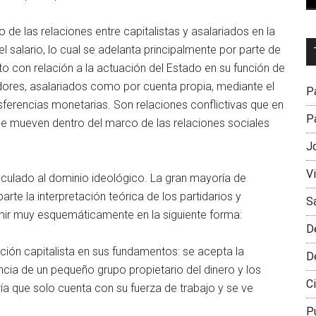
 de las relaciones entre capitalistas y asalariados en la
Dr
l salario, lo cual se adelanta principalmente por parte de
L
to con relación a la actuación del Estado en su función de
M
dores, asalariados como por cuenta propia, mediante el
Pa
sferencias monetarias. Son relaciones conflictivas que en
Pa
 mueven dentro del marco de las relaciones sociales
J
V
nculado al dominio ideológico. La gran mayoría de
rte la interpretación teórica de los partidarios y
S
mir muy esquemáticamente en la siguiente forma:
D
ión capitalista en sus fundamentos: se acepta la
D
encia de un pequeño grupo propietario del dinero y los
Ci
a que solo cuenta con su fuerza de trabajo y se ve
P