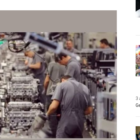
3 
Ge