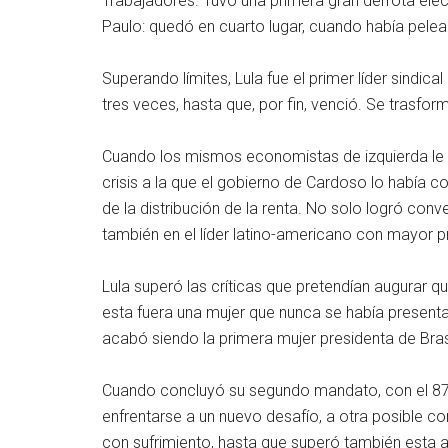
Trabajadores. Tuvo una primera gran derrota ele
Paulo: quedó en cuarto lugar, cuando había pelea
Superando límites, Lula fue el primer líder sindic
tres veces, hasta que, por fin, venció. Se trasformó
Cuando los mismos economistas de izquierda le 
crisis a la que el gobierno de Cardoso lo había 
de la distribución de la renta. No solo logró conve
también en el líder latino-americano con mayor pr
Lula superó las críticas que pretendían augurar q
esta fuera una mujer que nunca se había present
acabó siendo la primera mujer presidenta de Brasi
Cuando concluyó su segundo mandato, con el 87%
enfrentarse a un nuevo desafío, a otra posible c
con sufrimiento, hasta que superó también esta 