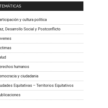
a. Carolina Corcho Mejía,
Presidenta Corporación
TEMÁTICAS
atinoamericana Sur, Vicepresidenta Federación
édica Colombiana
rticipación y cultura política
z, Desarrollo Social y Postconflicto
ovenes
ictimas
alud
erechos humanos
emocracia y ciudadania
udades Equitativas – Territorios Equitativos
ublicaciones