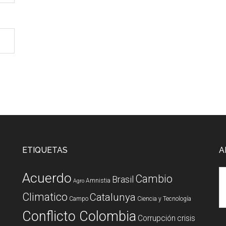
ETIQUETAS
A
Acuerdo
Cambio
Brasil
Amnistia
Agro
Climatico
Catalunya
Campo
Ciencia y Tecnología
Conflicto Colombia
Corrupción
crisis