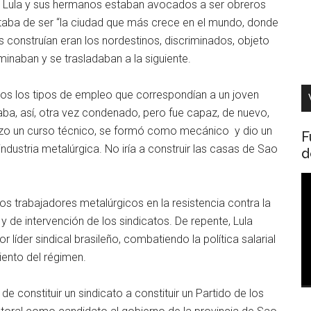
lí, Lula y sus hermanos estaban avocados a ser obreros
ctaba de ser “la ciudad que más crece en el mundo, donde
 construían eran los nordestinos, discriminados, objeto
minaban y se trasladaban a la siguiente.
dos los tipos de empleo que correspondían a un joven
ba, así, otra vez condenado, pero fue capaz, de nuevo,
 Hizo un curso técnico, se formó como mecánico y dio un
F
ndustria metalúrgica. No iría a construir las casas de Sao
d
R
d
os trabajadores metalúrgicos en la resistencia contra la
v
 y de intervención de los sindicatos. De repente, Lula
 líder sindical brasileño, combatiendo la política salarial
iento del régimen.
; de constituir un sindicato a constituir un Partido de los