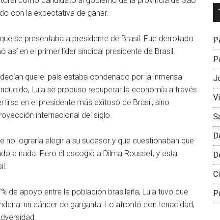
ctoral como candidato al gobierno de la provincia de Sao
Dr
do con la expectativa de ganar.
L
M
al que se presentaba a presidente de Brasil. Fue derrotado
Pa
 así en el primer líder sindical presidente de Brasil.
Pa
decían que el país estaba condenado por la inmensa
J
conducido, Lula se propuso recuperar la economía a través
V
rtirse en el presidente más exitoso de Brasil, sino
oyección internacional del siglo.
S
D
ue no lograría elegir a su sucesor y que cuestionaban que
ado a nada. Pero él escogió a Dilma Roussef, y esta
D
l.
Ci
 de apoyo entre la población brasileña, Lula tuvo que
P
ondena: un cáncer de garganta. Lo afrontó con tenacidad,
adversidad.