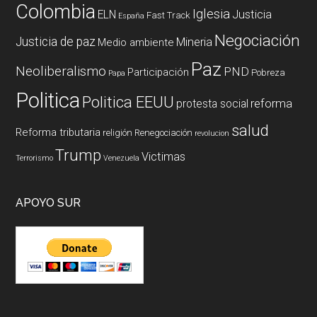
Colombia
Iglesia
ELN
Justicia
Fast Track
España
Negociación
Justicia de paz
Mineria
Medio ambiente
Paz
Neoliberalismo
PND
Participación
Pobreza
Papa
Politica
Politica EEUU
reforma
protesta social
salud
Reforma tributaria
religión
Renegociación
revolucion
Trump
Victimas
Terrorismo
Venezuela
APOYO SUR