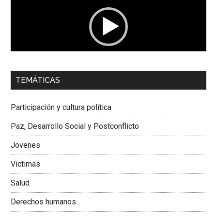
vídeo
00:00
01:04
TEMÁTICAS
Dra. Carolina Corcho Mejía,
Presidenta Corporación
Latinoamericana Sur, Vicepresidenta Federación Médica
Participación y cultura política
Colombiana
Paz, Desarrollo Social y Postconflicto
Jovenes
Victimas
Salud
Derechos humanos