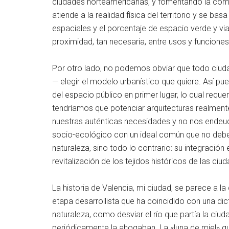
ciudades norteamericanas, y fomentando la comp
atiende a la realidad física del territorio y se bas
espaciales y el porcentaje de espacio verde y vi
proximidad, tan necesaria, entre usos y funcione
Por otro lado, no podemos obviar que todo ciuda
— elegir el modelo urbanístico que quiere. Así pu
del espacio público en primer lugar, lo cual requer
tendríamos que potenciar arquitecturas realmente
nuestras auténticas necesidades y no nos endeudan
socio-ecológico con un ideal común que no debe
naturaleza, sino todo lo contrario: su integración
revitalización de los tejidos históricos de las ciu
La historia de Valencia, mi ciudad, se parece a 
etapa desarrollista que ha coincidido con una dic
naturaleza, como desviar el río que partía la ciu
periódicamente la ahogaban. La «luna de miel» qu