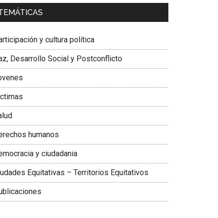
a. Carolina Corcho Mejía,
Presidenta Corporación
TEMÁTICAS
atinoamericana Sur, Vicepresidenta Federación
édica Colombiana
rticipación y cultura política
z, Desarrollo Social y Postconflicto
ovenes
ictimas
alud
erechos humanos
emocracia y ciudadania
udades Equitativas – Territorios Equitativos
ublicaciones