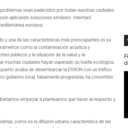
 problemas sean padecidos por todas nuestras ciudades.
ión aplicando soluciones similares. Intentaré
mediterránea europea.
do y una de las características más preocupantes es su
parámetros como la contaminación acústica y
rtes públicos y la situación de la salud y la
F
que muchas ciudades hayan superado su huella ecológica,
d
 puerto acaba de desembarcar la EXXON con un tráfico
R
tro gobierno local, falsamente progresista, ha convertido
d
v
eberíamos empezar a plantearnos qué hacer al respecto y
tas, como es la difusión urbana característica de las