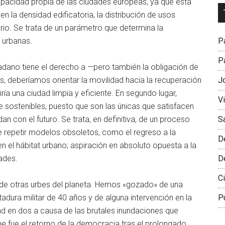
acidad propia de las ciudades europeas, ya que esta
Dr
a en la densidad edificatoria, la distribución de usos
L
ario. Se trata de un parámetro que determina la
M
Pa
s urbanas.
Pa
dano tiene el derecho a —pero también la obligación de
J
es, deberíamos orientar la movilidad hacia la recuperación
iría una ciudad limpia y eficiente. En segundo lugar,
V
 sostenibles, puesto que son las únicas que satisfacen
S
 con el futuro. Se trata, en definitiva, de un proceso
 repetir modelos obsoletos, como el regreso a la
D
 en el hábitat urbano; aspiración en absoluto opuesta a la
D
dades.
Ci
la de otras urbes del planeta. Hemos «gozado» de una
P
tadura militar de 40 años y de alguna intervención en la
dad en dos a causa de las brutales inundaciones que
e fue el retorno de la democracia tras el prolongado