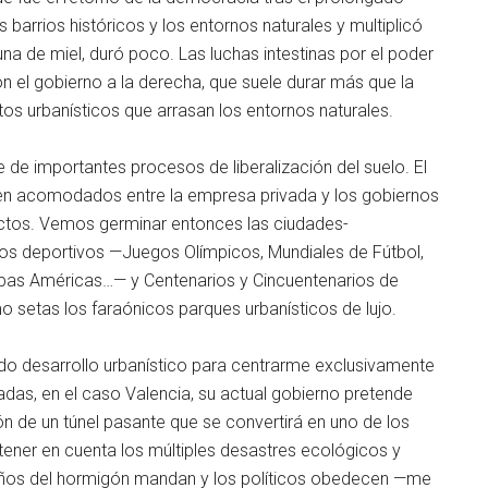
s barrios históricos y los entornos naturales y multiplicó
na de miel, duró poco. Las luchas intestinas por el poder
on el gobierno a la derecha, que suele durar más que la
s urbanísticos que arrasan los entornos naturales.
 de importantes procesos de liberalización del suelo. El
ien acomodados entre la empresa privada y los gobiernos
ctos. Vemos germinar entonces las ciudades-
os deportivos —Juegos Olímpicos, Mundiales de Fútbol,
opas Américas…— y Centenarios y Cincuentenarios de
mo setas los faraónicos parques urbanísticos de lujo.
odo desarrollo urbanístico para centrarme exclusivamente
adas, en el caso Valencia, su actual gobierno pretende
ón de un túnel pasante que se convertirá en uno de los
 tener en cuenta los múltiples desastres ecológicos y
eños del hormigón mandan y los políticos obedecen —me