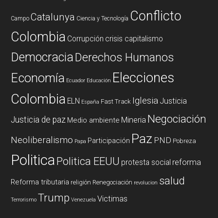
Conflicto
Catalunya
Campo
Ciencia y Tecnología
Colombia
Corrupción
crisis capitalismo
Democracia
Derechos Humanos
Elecciones
Economía
Ecuador
Educación
Colombia
Iglesia
ELN
Justicia
Fast Track
España
Negociación
Justicia de paz
Mineria
Medio ambiente
Paz
Neoliberalismo
PND
Participación
Pobreza
Papa
Politica
Politica EEUU
reforma
protesta social
salud
Reforma tributaria
religión
Renegociación
revolucion
Trump
Victimas
Terrorismo
Venezuela