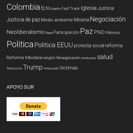
Colombia
Iglesia
ELN
Justicia
Fast Track
España
Negociación
Justicia de paz
Mineria
Medio ambiente
Paz
Neoliberalismo
PND
Participación
Pobreza
Papa
Politica
Politica EEUU
reforma
protesta social
salud
Reforma tributaria
religión
Renegociación
revolucion
Trump
Victimas
Terrorismo
Venezuela
APOYO SUR