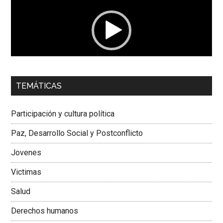
vídeo
00:00
01:04
TEMÁTICAS
Dra. Carolina Corcho Mejía,
Presidenta Corporación
Latinoamericana Sur, Vicepresidenta Federación Médica
Participación y cultura política
Colombiana
Paz, Desarrollo Social y Postconflicto
Jovenes
Victimas
Salud
Derechos humanos