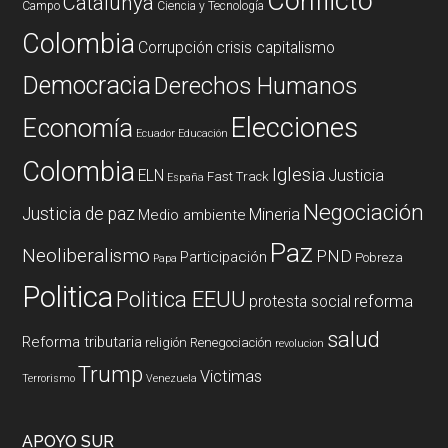
Conflicto
Catalunya
Campo
Ciencia y Tecnología
Colombia
Corrupción
crisis capitalismo
Democracia
Derechos Humanos
Elecciones
Economía
Ecuador
Educación
Colombia
Iglesia
ELN
Justicia
Fast Track
España
Negociación
Justicia de paz
Mineria
Medio ambiente
Paz
Neoliberalismo
PND
Participación
Pobreza
Papa
Politica
Politica EEUU
reforma
protesta social
salud
Reforma tributaria
religión
Renegociación
revolucion
Trump
Victimas
Terrorismo
Venezuela
APOYO SUR