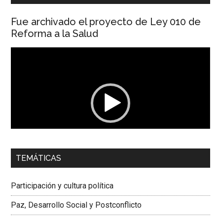
Fue archivado el proyecto de Ley 010 de
Reforma a la Salud
Reproductor
de
vídeo
00:00
01:04
TEMÁTICAS
Dra. Carolina Corcho Mejía,
Presidenta Corporación
Latinoamericana Sur, Vicepresidenta Federación Médica
Participación y cultura política
Colombiana
Paz, Desarrollo Social y Postconflicto