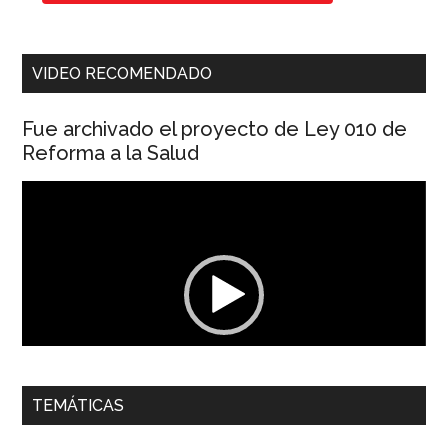
VIDEO RECOMENDADO
Fue archivado el proyecto de Ley 010 de
Reforma a la Salud
Reproductor
de
vídeo
00:00
01:04
TEMÁTICAS
Dra. Carolina Corcho Mejía,
Presidenta Corporación
Latinoamericana Sur, Vicepresidenta Federación Médica