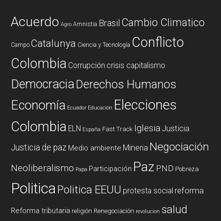
Acuerdo
Cambio Climatico
Brasil
Amnistia
Agro
Conflicto
Catalunya
Campo
Ciencia y Tecnología
Colombia
Corrupción
crisis capitalismo
Democracia
Derechos Humanos
Elecciones
Economía
Ecuador
Educación
Colombia
Iglesia
ELN
Justicia
Fast Track
España
Negociación
Justicia de paz
Mineria
Medio ambiente
Paz
Neoliberalismo
PND
Participación
Pobreza
Papa
Politica
Politica EEUU
reforma
protesta social
salud
Reforma tributaria
religión
Renegociación
revolucion