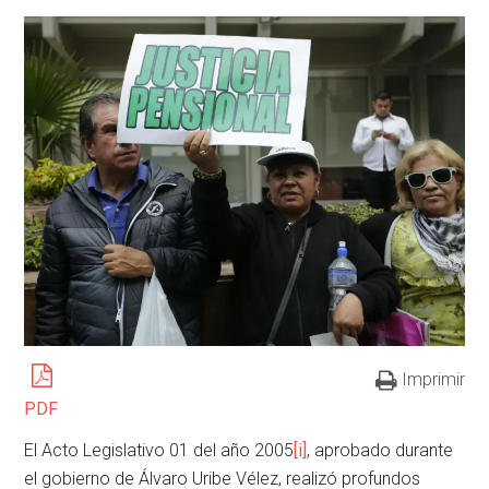
Imprimir
PDF
El Acto Legislativo 01 del año 2005
[i]
, aprobado durante
el gobierno de Álvaro Uribe Vélez, realizó profundos