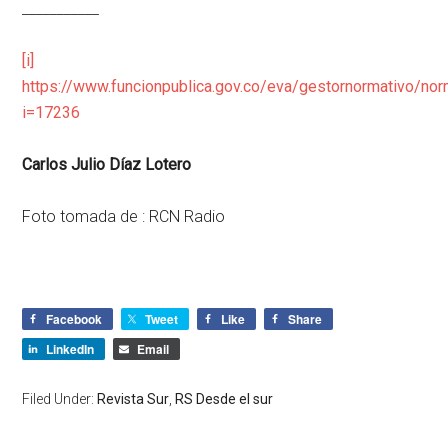
___________
[i]
https://www.funcionpublica.gov.co/eva/gestornormativo/no
i=17236
Carlos Julio Díaz Lotero
Foto tomada de : RCN Radio
Facebook
Tweet
Like
Share
LinkedIn
Email
Filed Under:
Revista Sur
,
RS Desde el sur