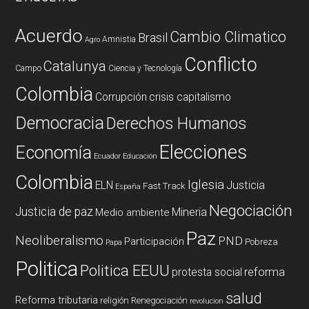
Acuerdo
Cambio Climatico
Brasil
Amnistia
Agro
Conflicto
Catalunya
Campo
Ciencia y Tecnología
Colombia
Corrupción
crisis capitalismo
Democracia
Derechos Humanos
Elecciones
Economía
Ecuador
Educación
Colombia
Iglesia
ELN
Justicia
Fast Track
España
Negociación
Justicia de paz
Mineria
Medio ambiente
Paz
Neoliberalismo
PND
Participación
Pobreza
Papa
Politica
Politica EEUU
reforma
protesta social
salud
Reforma tributaria
religión
Renegociación
revolucion