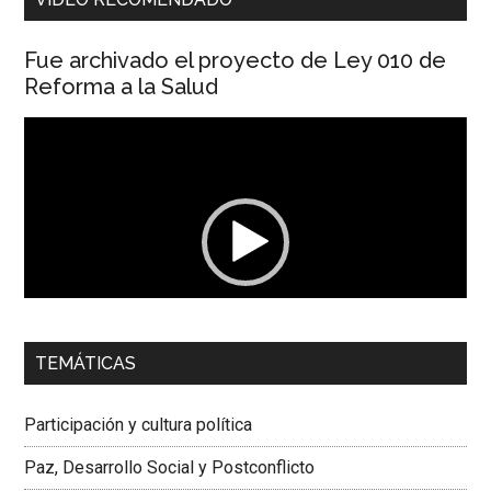
Fue archivado el proyecto de Ley 010 de
Reforma a la Salud
Reproductor
de
vídeo
00:00
01:04
TEMÁTICAS
Dra. Carolina Corcho Mejía,
Presidenta Corporación
Latinoamericana Sur, Vicepresidenta Federación Médica
Participación y cultura política
Colombiana
Paz, Desarrollo Social y Postconflicto