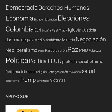
Democracia
Derechos Humanos
Elecciones
Economía
Ecuador
Educación
Colombia
Iglesia
ELN
Justicia
Fast Track
España
Negociación
Justicia de paz
Mineria
Medio ambiente
Paz
Neoliberalismo
PND
Participación
Pobreza
Papa
Politica
Politica EEUU
reforma
protesta social
salud
Reforma tributaria
religión
Renegociación
revolucion
Trump
Victimas
Terrorismo
Venezuela
APOYO SUR