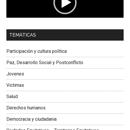
00:00
01:04
TEMÁTICAS
Dra. Carolina Corcho Mejía,
Presidenta Corporación
Latinoamericana Sur, Vicepresidenta Federación Médica
Participación y cultura política
Colombiana
Paz, Desarrollo Social y Postconflicto
Jovenes
Victimas
Salud
Derechos humanos
Democracia y ciudadania