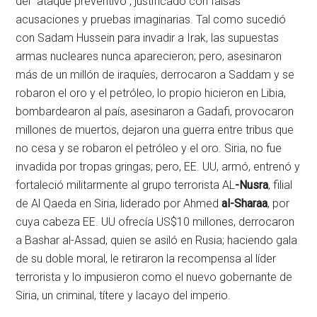
del “ataque preventivo”, justificado con falsas
acusaciones y pruebas imaginarias. Tal como sucedió
con Sadam Hussein para invadir a Irak, las supuestas
armas nucleares nunca aparecieron; pero, asesinaron
más de un millón de iraquíes, derrocaron a Saddam y se
robaron el oro y el petróleo, lo propio hicieron en Libia,
bombardearon al país, asesinaron a Gadafi, provocaron
millones de muertos, dejaron una guerra entre tribus que
no cesa y se robaron el petróleo y el oro. Siria, no fue
invadida por tropas gringas; pero, EE. UU, armó, entrenó y
fortaleció militarmente al grupo terrorista AL
-Nusra
, filial
de Al Qaeda en Siria, liderado por Ahmed
al-Sharaa
, por
cuya cabeza EE. UU ofrecía US$10 millones, derrocaron
a Bashar al-Assad, quien se asiló en Rusia; haciendo gala
de su doble moral, le retiraron la recompensa al líder
terrorista y lo impusieron como el nuevo gobernante de
Siria, un criminal, títere y lacayo del imperio.