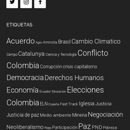
ETIQUETAS
Acuerdo
Cambio Climatico
Brasil
Amnistia
Agro
Conflicto
Catalunya
Campo
Ciencia y Tecnología
Colombia
Corrupción
crisis capitalismo
Democracia
Derechos Humanos
Elecciones
Economía
Ecuador
Educación
Colombia
Iglesia
ELN
Justicia
Fast Track
España
Negociación
Justicia de paz
Mineria
Medio ambiente
Paz
Neoliberalismo
PND
Participación
Pobreza
Papa